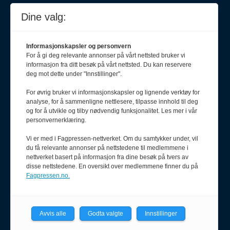
oda@pf.no
Dine valg:
Informasjonskapsler og personvern
Journalist
For å gi deg relevante annonser på vårt nettsted bruker vi
Karianne Grindem
informasjon fra ditt besøk på vårt nettsted. Du kan reservere
408 62 411
deg mot dette under "Innstillinger".
karianne@pf.no
For øvrig bruker vi informasjonskapsler og lignende verktøy for
analyse, for å sammenligne nettlesere, tilpasse innhold til deg
Journalist
og for å utvikle og tilby nødvendig funksjonalitet. Les mer i vår
Olav Stadheim
personvernerklæring.
957 38 579
olav@pf.no
Vi er med i Fagpressen-nettverket. Om du samtykker under, vil
du få relevante annonser på nettstedene til medlemmene i
nettverket basert på informasjon fra dine besøk på tvers av
disse nettstedene. En oversikt over medlemmene finner du på
Fagpressen.no.
Journalist
Henrik Haug Laursen
900 55 090
Avvis alle
Godta valgte
Innstillinger
henrik@pf.no