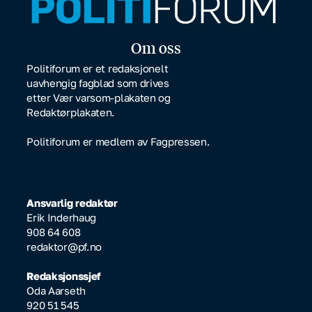
Om oss
Politiforum er et redaksjonelt
uavhengig fagblad som drives
etter Vær varsom-plakaten og
Redaktørplakaten.
Politiforum er medlem av Fagpressen.
Ansvarlig redaktør
Erik Inderhaug
908 64 608
redaktor@pf.no
Redaksjonssjef
Oda Aarseth
920 51 545