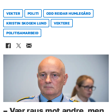
VEKTER
POLITI
ODD REIDAR HUMLEGÅRD
KRISTIN SKOGEN LUND
VEKTERE
POLITISAMARBEID
– Vær raus mot andre, men