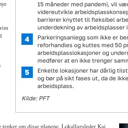
nye
15 måneder med pandemi, vil være
videreutvikle arbeidsplasskonsept
barrierer knyttet til fleksibel a
underdekning av arbeidsplasser i f
krim
d
Parkeringsanlegg som ikke er ben
reforhandles og kuttes med 50 pr
arbeidsplasslokasjoner og under
medfører at en ikke trenger sam
e
Enkelte lokasjoner har dårlig til
og bør på sikt fases ut, da de ikk
arbeidsplass.
Kilde: PFT
e tenker om disse planene. Lokallagsleder Kai