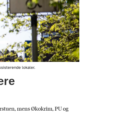
ksisterende lokaler.
ere
jorstuen, mens Økokrim, PU og