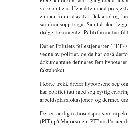
POD har derfor satt i gang eiendoms
virksomhet». Hensikten med prosjektet 
en mer fremtidsrettet, fleksibel og f
samfunnsoppdrag». Samt å «kartlegge
ifølge dokumenter Politiforum har fått
Det er Politiets fellestjenester (PFT)
vegne av politiet, og de har også derfo
dokumentene defineres fem hypoteser s
faktaboks).
I korte trekk dreier hypotesene seg om 
har politiet tatt med seg nyttig erfa
arbeidsplasslokasjoner, og dermed und
Det er særlig to hovedspor som utpeke
(PIT) på Majorstuen. PIT anslår nemlig