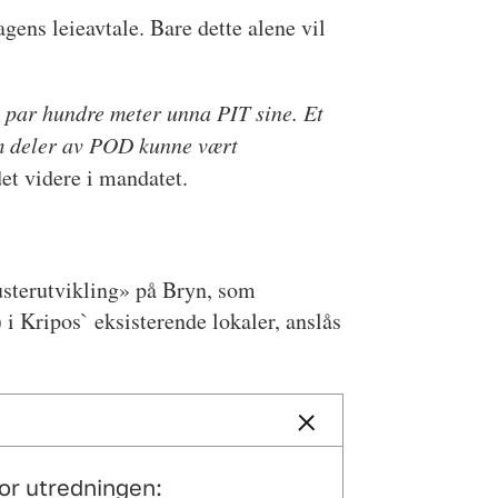
ens leieavtale. Bare dette alene vil
tt par hundre meter unna PIT sine. Et
 om deler av POD kunne vært
det videre i mandatet.
usterutvikling» på Bryn, som
 Kripos` eksisterende lokaler, anslås
for utredningen: