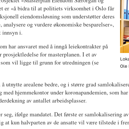
prosjektet «Masterplan Eiendom Særorgan og
er «å bidra til at politiets virksomhet i Oslo får
unksjonell eiendomsløsning som understøtter deres
, analysere og vurdere økonomiske besparelser»,
 innsyn i.
 som har ansvaret med å inngå leiekontrakter på
r prosjektledelse for masterplanen. I et av
Loka
om vil ligge til grunn for utredningen (se
Ole 
å utnytte arealene bedre, og i større grad samlokalisere
ring med hjemmekontor under koronapandemien, som har 
erdekning av antallet arbeidsplasser.
r seg, ifølge mandatet. Det første er samlokalisering a
 at kun halvparten av de ansatte vil være tilstede i fre