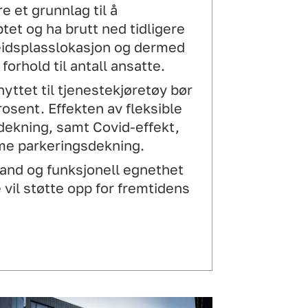
 et grunnlag til å
et og ha brutt ned tidligere
rbeidsplasslokasjon og dermed
orhold til antall ansatte.
yttet til tjenestekjøretøy bør
osent. Effekten av fleksible
dekning, samt Covid-effekt,
me parkeringsdekning.
stand og funksjonell egnethet
e vil støtte opp for fremtidens