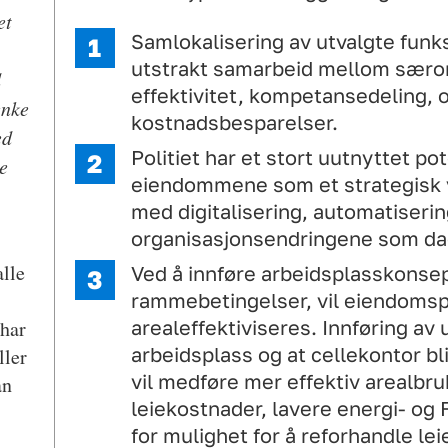
et
Samlokalisering av utvalgte funks
utstrakt samarbeid mellom særo
d
effektivitet, kompetansedeling, 
enke
kostnadsbesparelser.
ed
Politiet har et stort uutnyttet pot
de
eiendommene som et strategisk 
med digitalisering, automatiseri
organisasjonsendringene som dag
alle
Ved å innføre arbeidsplasskonsept
rammebetingelser, vil eiendomsp
arealeffektiviseres. Innføring av
 har
arbeidsplass og at cellekontor bli
ller
vil medføre mer effektiv arealbru
an
leiekostnader, lavere energi- og
for mulighet for å reforhandle lei