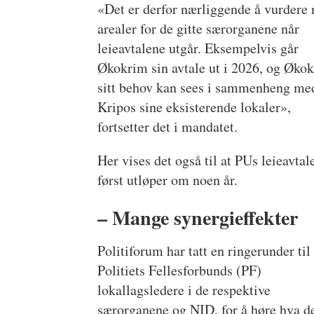
«Det er derfor nærliggende å vurdere 
arealer for de gitte særorganene når
leieavtalene utgår. Eksempelvis går
Økokrim sin avtale ut i 2026, og Øko
sitt behov kan sees i sammenheng me
Kripos sine eksisterende lokaler»,
fortsetter det i mandatet.
Her vises det også til at PUs leieavtal
først utløper om noen år.
– Mange synergieffekter
Politiforum har tatt en ringerunder til
Politiets Fellesforbunds (PF)
lokallagsledere i de respektive
særorganene og NID, for å høre hva d