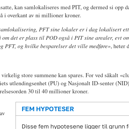
atte, kan samlokaliseres med PIT, og dermed si opp dag
å i overkant av ni millioner kroner.
 samlokalisering, PFT sine lokaler er i dag lokalisert e
 på om det er plass til POD også i PIT sine arealer, evt
g PFT, og hvilke besparelser det ville medføre»
, heter 
e virkelig store summene kan spares. For ved såkalt «cl
ts utlendingsenhet (PU) og Nasjonalt ID-senter (NID) i
relsesorden 30 til 40 millioner kroner.
t
FEM HYPOTESER
 av
Disse fem hypotesene ligger til grunn 