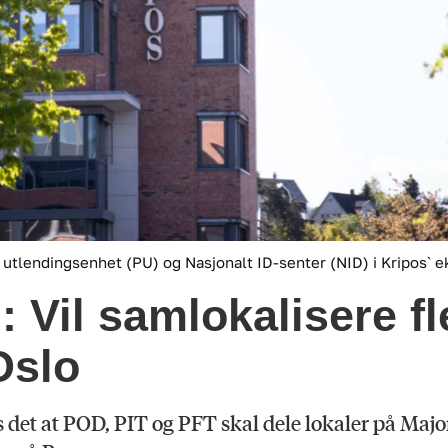
 utlendingsenhet (PU) og Nasjonalt ID-senter (NID) i Kripos` e
 Vil samlokalisere fl
Oslo
ås det at POD, PIT og PFT skal dele lokaler på Ma