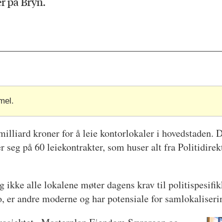
er på Bryn.
mel.
v milliard kroner for å leie kontorlokaler i hovedstade
 seg på 60 leiekontrakter, som huser alt fra Politidire
g ikke alle lokalene møter dagens krav til politispesifik
o, er andre moderne og har potensiale for samlokaliseri