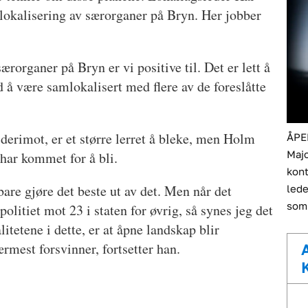
mlokalisering av særorganer på Bryn. Her jobber
rorganer på Bryn er vi positive til. Det er lett å
 å være samlokalisert med flere av de foreslåtte
derimot, er et større lerret å bleke, men Holm
ÅPEN
Majo
 har kommet for å bli.
kont
are gjøre det beste ut av det. Men når det
lede
som 
olitiet mot 23 i staten for øvrig, så synes jeg det
alitetene i dette, er at åpne landskap blir
mest forsvinner, fortsetter han.