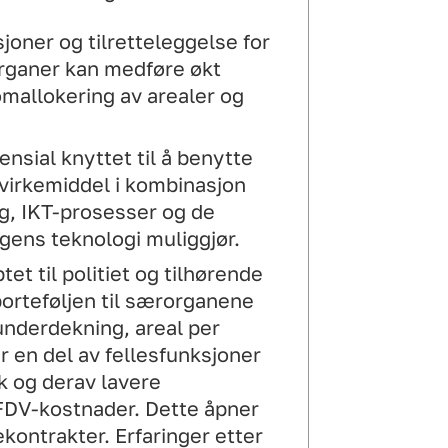
joner og tilretteleggelse for
rganer kan medføre økt
omallokering av arealer og
ensial knyttet til å benytte
virkemiddel i kombinasjon
ng, IKT-prosesser og de
ens teknologi muliggjør.
et til politiet og tilhørende
orteføljen til særorganene
 underdekning, areal per
r en del av fellesfunksjoner
k og derav lavere
 FDV-kostnader. Dette åpner
ekontrakter. Erfaringer etter