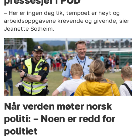
– Her er ingen dag lik, tempoet er høyt og
arbeidsoppgavene krevende og givende, sier
Jeanette Solheim.
Når verden møter norsk
politi: – Noen er redd for
politiet