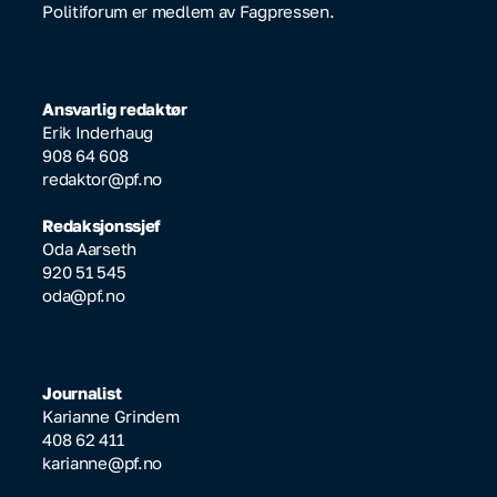
Politiforum er medlem av Fagpressen.
Ansvarlig redaktør
Erik Inderhaug
908 64 608
redaktor@pf.no
Redaksjonssjef
Oda Aarseth
920 51 545
oda@pf.no
Journalist
Karianne Grindem
408 62 411
karianne@pf.no