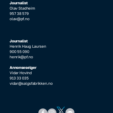
Journalist
Olav Stadheim
957 38 579
olav@pf.no
Journalist
Henrik Haug Laursen
900 55 090
henrik@pf.no
Annonseselger
Vidar Hovind
913 33 035
vidar@salgsfabrikken.no