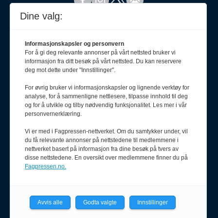
Dine valg:
Informasjonskapsler og personvern
For å gi deg relevante annonser på vårt nettsted bruker vi
informasjon fra ditt besøk på vårt nettsted. Du kan reservere
deg mot dette under "Innstillinger".
For øvrig bruker vi informasjonskapsler og lignende verktøy for
analyse, for å sammenligne nettlesere, tilpasse innhold til deg
og for å utvikle og tilby nødvendig funksjonalitet. Les mer i vår
personvernerklæring.
Vi er med i Fagpressen-nettverket. Om du samtykker under, vil
Meld deg på nyhetsbrev
du få relevante annonser på nettstedene til medlemmene i
nettverket basert på informasjon fra dine besøk på tvers av
disse nettstedene. En oversikt over medlemmene finner du på
Fagpressen.no.
Avvis alle
Godta valgte
Innstillinger