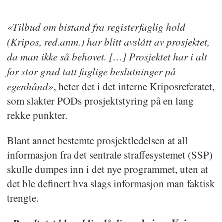
den tyske byen Prüm i 2005 av de
syv EU-landene Tyskland, Belgia,
«Tilbud om bistand fra registerfaglig hold
(Kripos, red.anm.) har blitt avslått av prosjektet,
Nederland, Luxembourg,
da man ikke så behovet. […] Prosjektet har i alt
Frankrike, Spania og Østerrike.
for stor grad tatt faglige beslutninger på
Norge og Island undertegnet
egenhånd»
, heter det i det interne Kriposreferatet,
avtalen i 2009, og syv år senere
som slakter PODs prosjektstyring på en lang
ble avtalen godkjent av Stortinget.
rekke punkter.
Avtalen innebærer at norsk politi
Blant annet bestemte prosjektledelsen at all
med et tastetrykk skal kunne
informasjon fra det sentrale straffesystemet (SSP)
sjekke om lag 20 millioner DNA-
skulle dumpes inn i det nye programmet, uten at
profiler, kjøretøy, førerkort og
det ble definert hva slags informasjon man faktisk
trengte.
fingeravtrykk i alle EU-land.
Samtidig skal EU-land få søke i de