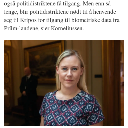
også politidistriktene få tilgang. Men enn så
lenge, blir politidistriktene nødt til å henvende
seg til Kripos for tilgang til biometriske data fra
Prüm-landene, sier Korneliussen.