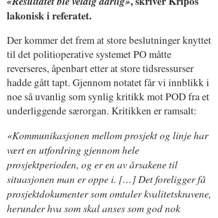
, skriver Kripos
«Resultatet ble veldig dårlig»
over 100.000 DNA-profilene og
lakonisk i referatet.
400.000 fingeravtrykkene i
Der kommer det frem at store beslutninger knyttet
registrene til norsk politi.
til det politioperative systemet PO måtte
Straffedømte personer fra andre
reverseres, åpenbart etter at store tidsressurser
hadde gått tapt. Gjennom notatet får vi innblikk i
Prüm-land skal kunne overføres
noe så uvanlig som synlig kritikk mot POD fra et
fra landet de er dømt i til
underliggende særorgan. Kritikken er ramsalt:
hjemlandet for å sone der.
«Kommunikasjonen mellom prosjekt og linje har
I tillegg skal en egen avtale med
vært en utfordring gjennom hele
USA (PCSC-avtalen) sikre
prosjektperioden, og er en av årsakene til
tilsvarende utveksling med FBIs
situasjonen man er oppe i. […] Det foreligger få
base på 70 millioner fingeravtrykk.
prosjektdokumenter som omtaler kvalitetskravene,
herunder hva som skal anses som god nok