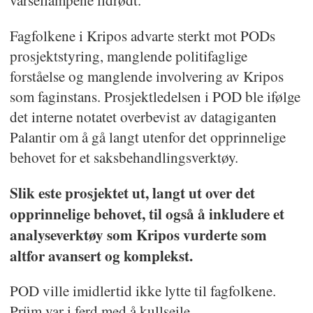
varsellampene ildrødt.
Fagfolkene i Kripos advarte sterkt mot PODs
prosjektstyring, manglende politifaglige
forståelse og manglende involvering av Kripos
som faginstans. Prosjektledelsen i POD ble ifølge
det interne notatet overbevist av datagiganten
Palantir om å gå langt utenfor det opprinnelige
behovet for et saksbehandlingsverktøy.
Slik este prosjektet ut, langt ut over det
opprinnelige behovet, til også å inkludere et
analyseverktøy som Kripos vurderte som
altfor avansert og komplekst.
POD ville imidlertid ikke lytte til fagfolkene.
Prüm var i ferd med å kullseile.