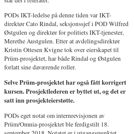
står det i referatet.
PODs IKT-ledelse på denne tiden var IKT-
direktør Cato Rindal, seksjonssjef i POD Wilfred
Østgulen og direktør for politiets IKT-tjenester,
Merethe Austgulen. Etter at avdelingsdirektør
Kristin Ottesen Kvigne tok over eierskapet til
Prüm-prosjektet, har både Rindal og Østgulen
forlatt sine daværende roller.
Selve Prüm-prosjektet har også fått korrigert
kursen. Prosjektlederen er byttet ut, og det er
satt inn prosjekteierstøtte.
PODs eget notat om internrevisjonen av
Prüm/Omnia-prosjektet ble ferdigstilt 18.
september 2018. Notatet er i utgangspunktet