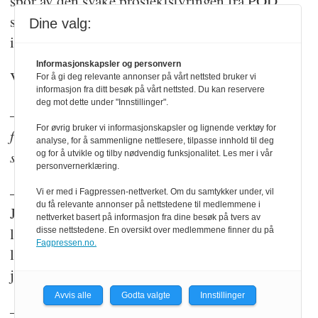
spor av den svake prosjektstyringen fra POD,
som er grundig beskrevet i PODs egen
Dine valg:
internrevisjon.
Informasjonskapsler og personvern
Vi stilte Vågslid følgende spørsmål:
For å gi deg relevante annonser på vårt nettsted bruker vi
informasjon fra ditt besøk på vårt nettsted. Du kan reservere
deg mot dette under "Innstillinger".
– Hvordan ser du på at POD nå ser ut til å ha
For øvrig bruker vi informasjonskapsler og lignende verktøy for
fått Prüm-prosjektet tilbake på det opprinnelige
analyse, for å sammenligne nettlesere, tilpasse innhold til deg
sporet?
og for å utvikle og tilby nødvendig funksjonalitet. Les mer i vår
personvernerklæring.
– Det er i så fall bra, men det skulle bare mangle.
Vi er med i Fagpressen-nettverket. Om du samtykker under, vil
du få relevante annonser på nettstedene til medlemmene i
Jeg hadde forventet at ryddejobben hadde startet
nettverket basert på informasjon fra dine besøk på tvers av
langt tidligere. Vi har visst om disse problemene
disse nettstedene. En oversikt over medlemmene finner du på
Fagpressen.no.
lenge, og vi har tatt det opp med flere
justisministere.
Avvis alle
Godta valgte
Innstillinger
– Har statsråden latt det gå for lang tid uten å