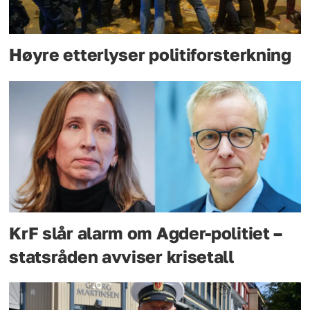
Høyre etterlyser politiforsterkning
KrF slår alarm om Agder-politiet –
statsråden avviser krisetall