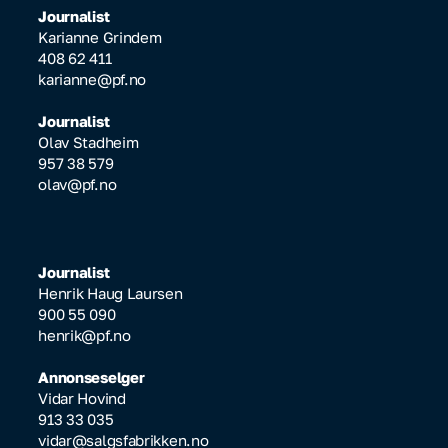
Journalist
Karianne Grindem
408 62 411
karianne@pf.no
Journalist
Olav Stadheim
957 38 579
olav@pf.no
Journalist
Henrik Haug Laursen
900 55 090
henrik@pf.no
Annonseselger
Vidar Hovind
913 33 035
vidar@salgsfabrikken.no