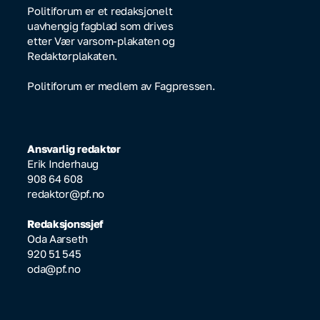
Politiforum er et redaksjonelt
uavhengig fagblad som drives
etter Vær varsom-plakaten og
Redaktørplakaten.
Politiforum er medlem av Fagpressen.
Ansvarlig redaktør
Erik Inderhaug
908 64 608
redaktor@pf.no
Redaksjonssjef
Oda Aarseth
920 51 545
oda@pf.no