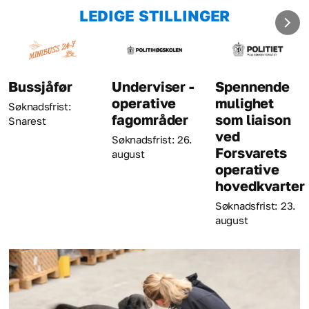
LEDIGE STILLINGER
Underviser -
Spennende
Kriminaltekn
operative
mulighet
Søknadsfrist: 23.
fagområder
som liaison
august
ved
Søknadsfrist: 26.
Forsvarets
august
operative
hovedkvarter
Søknadsfrist: 23.
august