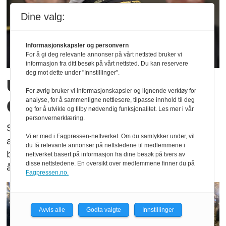
Dine valg:
Informasjonskapsler og personvern
For å gi deg relevante annonser på vårt nettsted bruker vi
informasjon fra ditt besøk på vårt nettsted. Du kan reservere
deg mot dette under "Innstillinger".
Ungdomskriminaliteten i
For øvrig bruker vi informasjonskapsler og lignende verktøy for
Oslo går ned
analyse, for å sammenligne nettlesere, tilpasse innhold til deg
og for å utvikle og tilby nødvendig funksjonalitet. Les mer i vår
personvernerklæring.
Samtidig er politiet bekymret for at antallet
Vi er med i Fagpressen-nettverket. Om du samtykker under, vil
alvorlige voldssaker som følge av
du få relevante annonser på nettstedene til medlemmene i
bestillingsoppdrag øker blant dem under 18
nettverket basert på informasjon fra dine besøk på tvers av
disse nettstedene. En oversikt over medlemmene finner du på
år.
Fagpressen.no.
Avvis alle
Godta valgte
Innstillinger