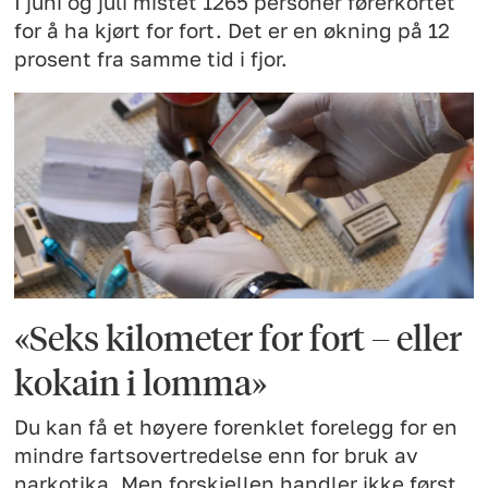
I juni og juli mistet 1265 personer førerkortet
for å ha kjørt for fort. Det er en økning på 12
prosent fra samme tid i fjor.
«Seks kilometer for fort – eller
kokain i lomma»
Du kan få et høyere forenklet forelegg for en
mindre fartsovertredelse enn for bruk av
narkotika. Men forskjellen handler ikke først