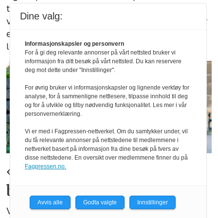
tåregass var nødvendig da det oppsto
Dine valg:
voldelige sammenstøt mellom supportere før
eliteseriekampen mellom Start og Viking
Informasjonskapsler og personvern
lørdag.
For å gi deg relevante annonser på vårt nettsted bruker vi
informasjon fra ditt besøk på vårt nettsted. Du kan reservere
deg mot dette under "Innstillinger".
For øvrig bruker vi informasjonskapsler og lignende verktøy for
analyse, for å sammenligne nettlesere, tilpasse innhold til deg
og for å utvikle og tilby nødvendig funksjonalitet. Les mer i vår
personvernerklæring.
Vi er med i Fagpressen-nettverket. Om du samtykker under, vil
du få relevante annonser på nettstedene til medlemmene i
nettverket basert på informasjon fra dine besøk på tvers av
disse nettstedene. En oversikt over medlemmene finner du på
«Hvem skal politiets
Fagpressen.no.
bevæpning beskytte?»
Avvis alle
Godta valgte
Innstillinger
Vedtaket om generell bevæpning av politiet