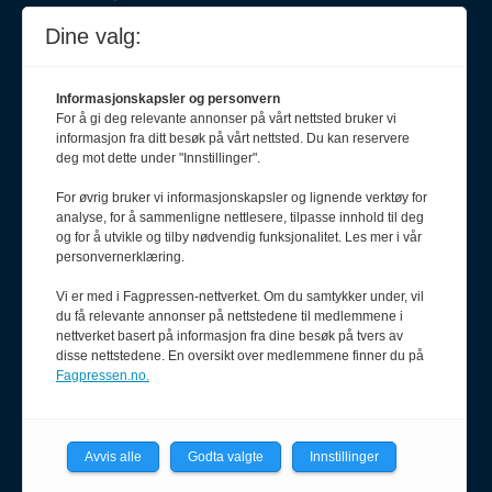
Dine valg:
Redaksjonssjef
Oda Aarseth
920 51 545
Informasjonskapsler og personvern
oda@pf.no
For å gi deg relevante annonser på vårt nettsted bruker vi
informasjon fra ditt besøk på vårt nettsted. Du kan reservere
deg mot dette under "Innstillinger".
For øvrig bruker vi informasjonskapsler og lignende verktøy for
Journalist
analyse, for å sammenligne nettlesere, tilpasse innhold til deg
Karianne Grindem
og for å utvikle og tilby nødvendig funksjonalitet. Les mer i vår
408 62 411
personvernerklæring.
karianne@pf.no
Vi er med i Fagpressen-nettverket. Om du samtykker under, vil
Journalist
du få relevante annonser på nettstedene til medlemmene i
nettverket basert på informasjon fra dine besøk på tvers av
Olav Stadheim
disse nettstedene. En oversikt over medlemmene finner du på
957 38 579
Fagpressen.no.
olav@pf.no
Avvis alle
Godta valgte
Innstillinger
Journalist