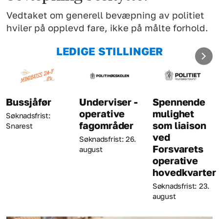
Vedtaket om generell bevæpning av politiet
hviler på opplevd fare, ikke på målte forhold.
LEDIGE STILLINGER
Underviser -
Spennende
Kriminaltek
operative
mulighet
Søknadsfrist: 23
fagområder
som liaison
august
ved
Søknadsfrist: 26.
Forsvarets
august
operative
hovedkvarter
Søknadsfrist: 23.
august