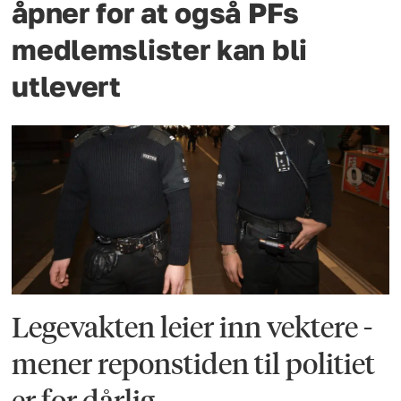
åpner for at også PFs
medlemslister kan bli
utlevert
Legevakten leier inn vektere -
mener reponstiden til politiet
er for dårlig