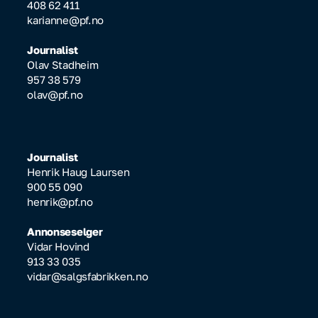
408 62 411
karianne@pf.no
Journalist
Olav Stadheim
957 38 579
olav@pf.no
Journalist
Henrik Haug Laursen
900 55 090
henrik@pf.no
Annonseselger
Vidar Hovind
913 33 035
vidar@salgsfabrikken.no