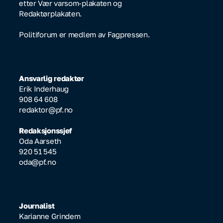
etter Vær varsom-plakaten og
Redaktørplakaten.
Politiforum er medlem av Fagpressen.
Ansvarlig redaktør
Erik Inderhaug
908 64 608
redaktor@pf.no
Redaksjonssjef
Oda Aarseth
920 51 545
oda@pf.no
Journalist
Karianne Grindem