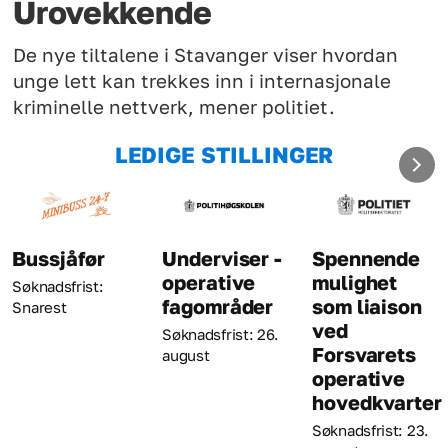
Urovekkende
De nye tiltalene i Stavanger viser hvordan
unge lett kan trekkes inn i internasjonale
kriminelle nettverk, mener politiet.
LEDIGE STILLINGER
Underviser -
Spennende
Kriminaltek
operative
mulighet
Søknadsfrist: 23
fagområder
som liaison
august
ved
Søknadsfrist: 26.
Forsvarets
august
operative
hovedkvarter
Søknadsfrist: 23.