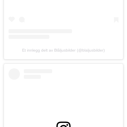
Et innlegg delt av Blåljusbilder (@blaljusbilder)