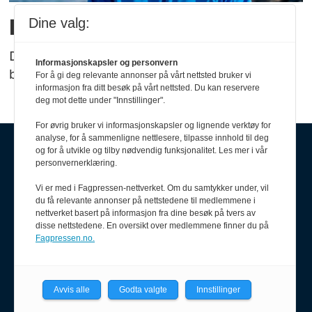
Han er ny FOT-leder
Dine valg:
Den nye FOT-lederen i Møre og Romsdal har
Informasjonskapsler og personvern
både lang erfaring og bred kompetanse.
For å gi deg relevante annonser på vårt nettsted bruker vi
informasjon fra ditt besøk på vårt nettsted. Du kan reservere
deg mot dette under "Innstillinger".
For øvrig bruker vi informasjonskapsler og lignende verktøy for
analyse, for å sammenligne nettlesere, tilpasse innhold til deg
og for å utvikle og tilby nødvendig funksjonalitet. Les mer i vår
personvernerklæring.
Vi er med i Fagpressen-nettverket. Om du samtykker under, vil
du få relevante annonser på nettstedene til medlemmene i
nettverket basert på informasjon fra dine besøk på tvers av
disse nettstedene. En oversikt over medlemmene finner du på
Fagpressen.no.
Om oss
Politiforum er et redaksjonelt
uavhengig fagblad som drives
Avvis alle
Godta valgte
Innstillinger
etter Vær varsom-plakaten og
Redaktørplakaten.