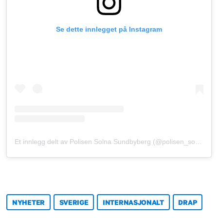
Se dette innlegget på Instagram
Et innlegg delt av Polisen Solna Sundbyberg (@polisen_solna_sundbyberg)
NYHETER
SVERIGE
INTERNASJONALT
DRAP