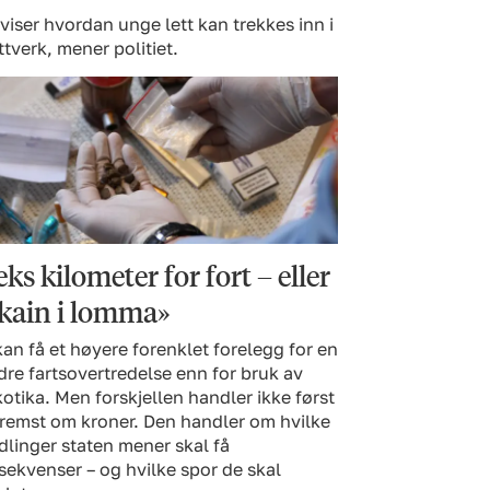
 viser hvordan unge lett kan trekkes inn i
ttverk, mener politiet.
ks kilometer for fort – eller
kain i lomma»
an få et høyere forenklet forelegg for en
re fartsovertredelse enn for bruk av
otika. Men forskjellen handler ikke først
fremst om kroner. Den handler om hvilke
linger staten mener skal få
ekvenser – og hvilke spor de skal