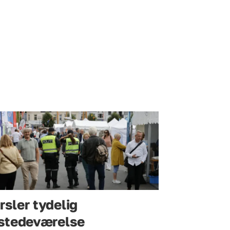
rsler tydelig
lstedeværelse