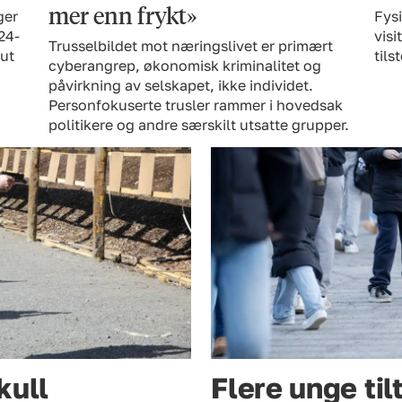
mer enn frykt»
ger
Fysi
24-
visi
Trusselbildet mot næringslivet er primært
 ut
til
cyberangrep, økonomisk kriminalitet og
påvirkning av selskapet, ikke individet.
Personfokuserte trusler rammer i hovedsak
politikere og andre særskilt utsatte grupper.
kull
Flere unge til