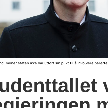
und, mener staten ikke har utført sin plikt til å involvere berø
tudenttallet
gjeringen m