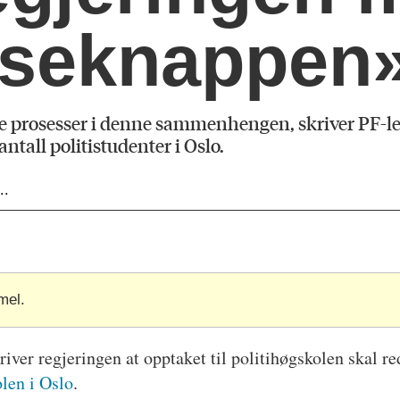
useknappen
ende prosesser i denne sammenhengen, skriver PF-l
ntall politistudenter i Oslo.
..
mel.
skriver regjeringen at opptaket til politihøgskolen skal 
olen i Oslo
.