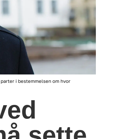
rte parter i bestemmelsen om hvor
 ved
å sette