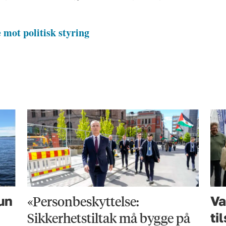
 mot politisk styring
«Personbeskyttelse:
hun
Va
Sikkerhetstiltak må bygge på
ti