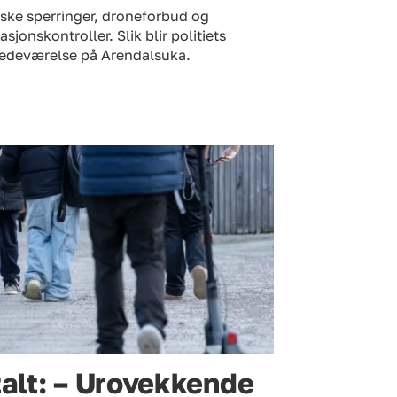
ske sperringer, droneforbud og
tasjonskontroller. Slik blir politiets
stedeværelse på Arendalsuka.
talt: – Urovekkende