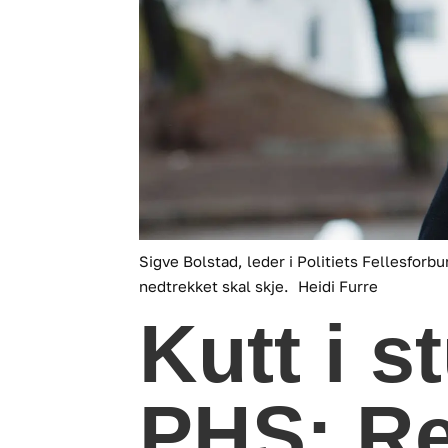
Sigve Bolstad, leder i Politiets Fellesforb
nedtrekket skal skje.
Heidi Furre
Kutt i s
PHS: Re