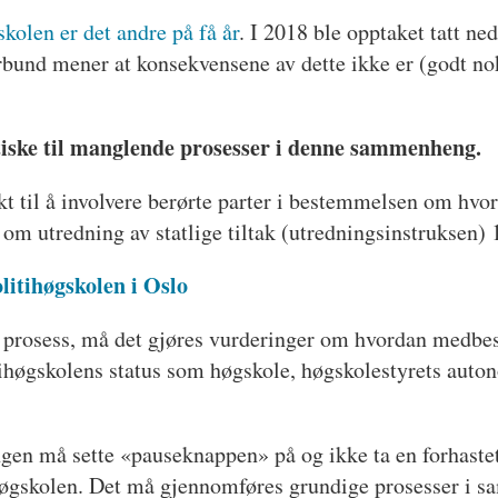
skolen er det andre på få år
. I 2018 ble opptaket tatt ned
forbund mener at konsekvensene av dette ikke er (godt no
ritiske til manglende prosesser i denne sammenheng.
kt til å involvere berørte parter i bestemmelsen om hvor 
 om utredning av statlige tiltak (utredningsinstruksen)
litihøgskolen i Oslo
de prosess, må det gjøres vurderinger om hvordan medbe
tihøgskolens status som høgskole, høgskolestyrets auton
ngen må sette «pauseknappen» på og ikke ta en forhastet
øgskolen. Det må gjennomføres grundige prosesser i sa