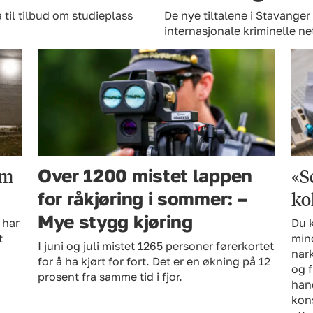
 til tilbud om studieplass
De nye tiltalene i Stavanger
internasjonale kriminelle ne
em
«Se
Over 1200 mistet lappen
ko
for råkjøring i sommer: –
Mye stygg kjøring
 har
Du k
t
mind
I juni og juli mistet 1265 personer førerkortet
nark
for å ha kjørt for fort. Det er en økning på 12
og 
prosent fra samme tid i fjor.
hand
kons