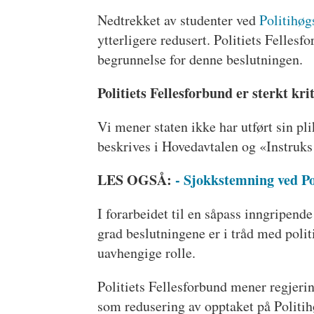
Nedtrekket av studenter ved
Politihøg
ytterligere redusert. Politiets Felles
begrunnelse for denne beslutningen.
Politiets Fellesforbund er sterkt k
Vi mener staten ikke har utført sin pli
beskrives i Hovedavtalen og «Instruks
LES OGSÅ:
- Sjokkstemning ved Po
I forarbeidet til en såpass inngripen
grad beslutningene er i tråd med poli
uavhengige rolle.
Politiets Fellesforbund mener regjeri
som redusering av opptaket på Politih