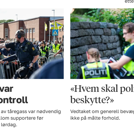
ette
«Hvem skal pol
 var
beskytte?»
ontroll
en av tåregass var nødvendig
Vedtaket om generell bevæpn
lom supportere før
ikke på målte forhold.
 lørdag.