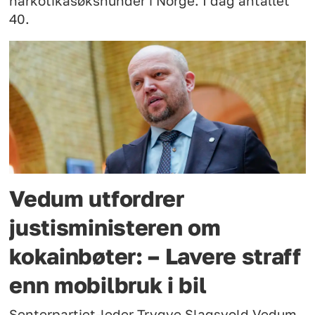
narkotikasøkshunder i Norge. I dag antallet
40.
Vedum utfordrer
justisministeren om
kokainbøter: – Lavere straff
enn mobilbruk i bil
Senterpartiet-leder Trygve Slagsvold Vedum