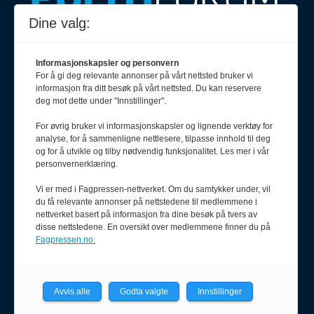
Dine valg:
Om oss
Politiforum er et redaksjonelt
Informasjonskapsler og personvern
uavhengig fagblad som drives
For å gi deg relevante annonser på vårt nettsted bruker vi
etter Vær varsom-plakaten og
informasjon fra ditt besøk på vårt nettsted. Du kan reservere
Redaktørplakaten.
deg mot dette under "Innstillinger".
For øvrig bruker vi informasjonskapsler og lignende verktøy for
Politiforum er medlem av Fagpressen.
analyse, for å sammenligne nettlesere, tilpasse innhold til deg
og for å utvikle og tilby nødvendig funksjonalitet. Les mer i vår
personvernerklæring.
Vi er med i Fagpressen-nettverket. Om du samtykker under, vil
Ansvarlig redaktør
du få relevante annonser på nettstedene til medlemmene i
Erik Inderhaug
nettverket basert på informasjon fra dine besøk på tvers av
908 64 608
disse nettstedene. En oversikt over medlemmene finner du på
redaktor@pf.no
Fagpressen.no.
Redaksjonssjef
Oda Aarseth
Avvis alle
Godta valgte
Innstillinger
920 51 545
oda@pf.no