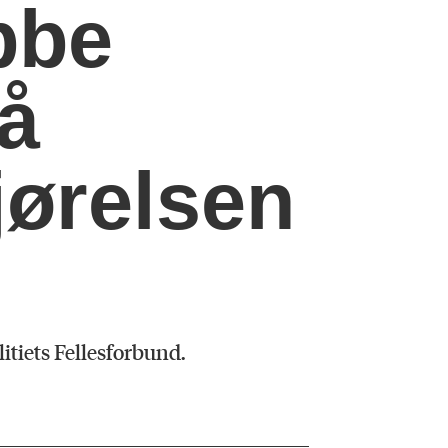
obbe
å
jørelsen
litiets Fellesforbund.