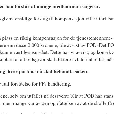
ier han forstår at mange medlemmer reagerer.
dsgivers ensidige forslag til kompensasjon ville i tarif
på plass en riktig kompensasjon for de tjenestemennene
re enn disse 2.000 kronene, ble avvist av POD. Det POD
kunne vært lønnsnivået. Dette har vi avvist, og konsek
ptere at arbeidsgiver skal diktere avtaleinnholdet, når v
ng, hvor partene nå skal behandle saken.
 full forståelse for PFs håndtering.
pene, selv om utfallet nå dessverre blir at POD har stans
 men mange var av den oppfattelsen av at de skulle få ek