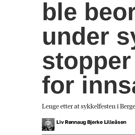
ble beor
under s
stopper
for inn
Lenge etter at sykkelfesten i Berge
Liv Rønnaug Bjerke
Lilleåsen