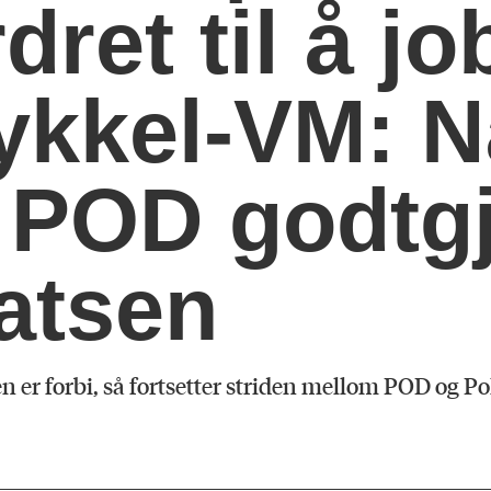
dret til å j
ykkel-VM: N
 POD godtg
satsen
n er forbi, så fortsetter striden mellom POD og Po