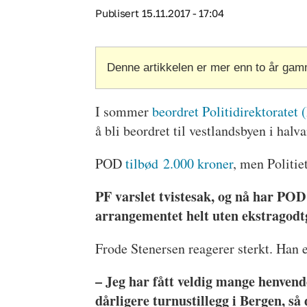
Publisert
15.11.2017 - 17:04
Denne artikkelen er mer enn to år gam
I sommer
beordret Politidirektoratet 
å bli beordret til vestlandsbyen i hal
POD
tilbød 2.000 kroner
, men Politie
PF varslet tvistesak, og nå har POD
arrangementet helt uten ekstragodtg
Frode Stenersen reagerer sterkt. Han 
– Jeg har fått veldig mange henvend
dårligere turnustillegg i Bergen, så 