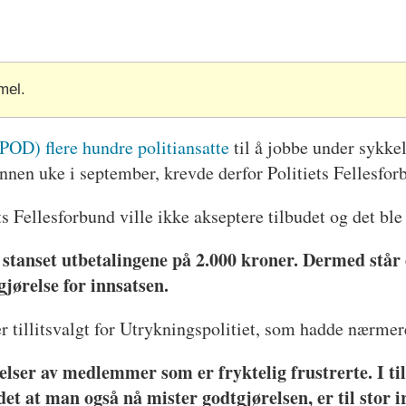
mel.
(POD) flere hundre politiansatte
til å jobbe under sykk
vannen uke i september, krevde derfor Politiets Fellesfo
ts Fellesforbund ville ikke akseptere tilbudet og det bl
 stanset utbetalingene på 2.000 kroner. Dermed står 
jørelse for innsatsen.
er tillitsvalgt for Utrykningspolitiet, som hadde nærme
elser av medlemmer som er fryktelig frustrerte. I ti
det at man også nå mister godtgjørelsen, er til stor i