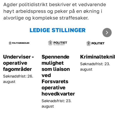
Agder politidistrikt beskriver et vedvarende
høyt arbeidspress og peker på en økning i
alvorlige og komplekse straffesaker.
LEDIGE STILLINGER
erviser -
Spennende
Kriminaltekniker
Tje
rative
mulighet
Fos
Søknadsfrist: 23.
områder
som liaison
poli
august
ved
dsfrist: 26.
Søkna
Forsvarets
t
augu
operative
hovedkvarter
Søknadsfrist: 23.
august