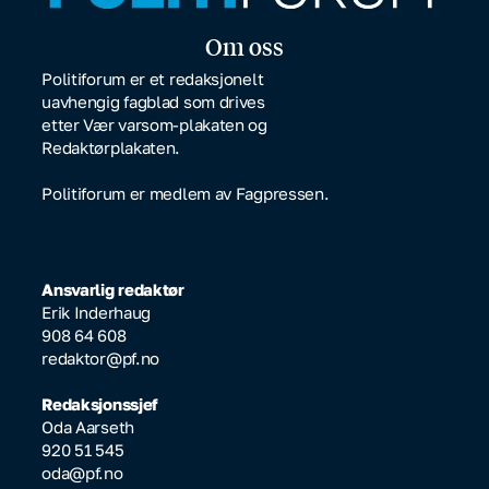
Om oss
Politiforum er et redaksjonelt
uavhengig fagblad som drives
etter Vær varsom-plakaten og
Redaktørplakaten.
Politiforum er medlem av Fagpressen.
Ansvarlig redaktør
Erik Inderhaug
908 64 608
redaktor@pf.no
Redaksjonssjef
Oda Aarseth
920 51 545
oda@pf.no