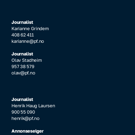
Journalist
Karianne Grindem
408 62 411
karianne@pf.no
Journalist
Olav Stadheim
957 38 579
olav@pf.no
Journalist
Henrik Haug Laursen
900 55 090
henrik@pf.no
Annonseselger