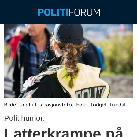
Bildet er et illustrasjonsfoto.
Foto: Torkjell Trædal
Politihumor:
Latterkrampe på