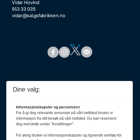
Vidar Hovind
913 33 035
vidar@salgsfabrikken.no
Dine valg:
Informasjonskapsler og personvern
For å gi deg relevante annonser på vårt nettsted bruker vi
informasjon fra ditt besøk på vårt nettsted. Du kan reservere
deg mot dette under "Innstillinger".
For øvrig bruker vi informasjonskapsler og lignende verktøy for