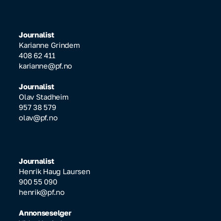
Journalist
Karianne Grindem
408 62 411
karianne@pf.no
Journalist
Olav Stadheim
957 38 579
olav@pf.no
Journalist
Henrik Haug Laursen
900 55 090
henrik@pf.no
Annonseselger