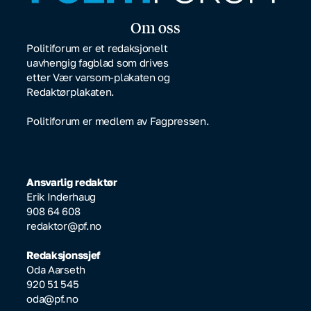
Om oss
Politiforum er et redaksjonelt
uavhengig fagblad som drives
etter Vær varsom-plakaten og
Redaktørplakaten.
Politiforum er medlem av Fagpressen.
Ansvarlig redaktør
Erik Inderhaug
908 64 608
redaktor@pf.no
Redaksjonssjef
Oda Aarseth
920 51 545
oda@pf.no