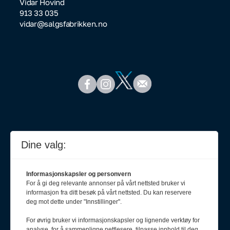
Vidar Hovind
913 33 035
vidar@salgsfabrikken.no
Dine valg:
Informasjonskapsler og personvern
For å gi deg relevante annonser på vårt nettsted bruker vi
informasjon fra ditt besøk på vårt nettsted. Du kan reservere
deg mot dette under "Innstillinger".
For øvrig bruker vi informasjonskapsler og lignende verktøy for
Meld deg på nyhetsbrev
analyse, for å sammenligne nettlesere, tilpasse innhold til deg