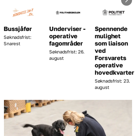
ssjåfør
Underviser -
Spennende
K
operative
mulighet
knadsfrist:
Sø
fagområder
som liaison
arest
au
ved
Søknadsfrist: 26.
Forsvarets
august
operative
hovedkvarter
Søknadsfrist: 23.
august