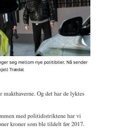
ger seg mellom nye politibiler. Nå sender
kjell Trædal
or makthaverne. Og det har de lyktes
Sammen med politidistriktene har vi
oner kroner som ble tildelt før 2017.