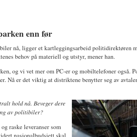
parken enn før
 biler nå, ligger et kartleggingsarbeid politidirektøren 
iktenes behov på materiell og utstyr, mener han.
rken, og vi vet mer om PC-er og mobiltelefoner også. Pol
r. Nå er det viktig at distriktene benytter seg av avtalen
tralt hold nå. Beveger dere
ng av politibiler?
e og raske leveranser som
vidert nasjonalbudsjett skal