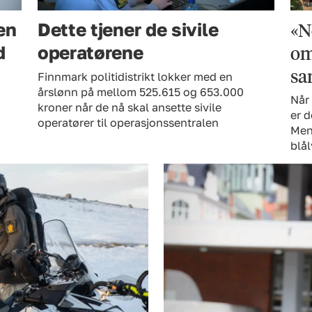
«N
en
Dette tjener de sivile
om
d
operatørene
sa
Finnmark politidistrikt lokker med en
årslønn på mellom 525.615 og 653.000
Når 
kroner når de nå skal ansette sivile
er d
operatører til operasjonssentralen
Men 
blå