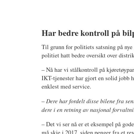
Har bedre kontroll på bil
Til grunn for politiets satsning på nye
politiet hatt bedre oversikt over distr
– Nå har vi stålkontroll på kjøretøypa
IKT-tjenester har gjort en solid jobb he
enklest med service.
–
Dere har fordelt disse bilene fra sen
dere i en retning av nasjonal forvaltni
– Det vi ser nå er et eksempel på god
må skje i 2017, siden penger fra et re