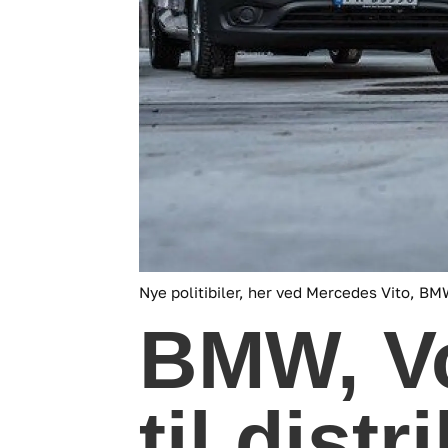
Nye politibiler, her ved Mercedes Vito, BMW
BMW, V
til distr