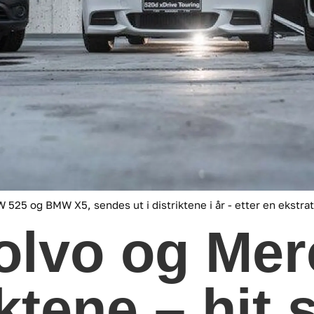
 525 og BMW X5, sendes ut i distriktene i år - etter en ekstrati
olvo og Mer
iktene – hit 