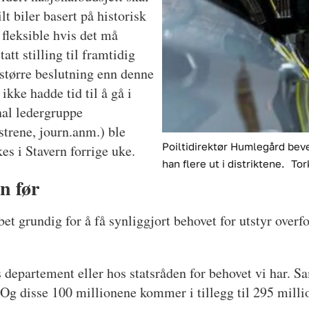
t biler basert på historisk
 fleksible hvis det må
tatt stilling til framtidig
n større beslutning enn denne
ikke hadde tid til å gå i
nal ledergruppe
strene, journ.anm.) ble
Poiltidirektør Humlegård beve
s i Stavern forrige uke.
han flere ut i distriktene.
Tor
nn før
et grundig for å få synliggjort behovet for utstyr overf
os departement eller hos statsråden for behovet vi har. 
i. Og disse 100 millionene kommer i tillegg til 295 milli