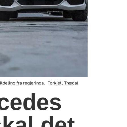
ldeling fra regjeringa.
Torkjell Trædal
cedes
skal det