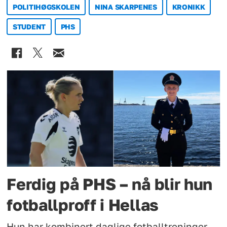
POLITIHØGSKOLEN
NINA SKARPENES
KRONIKK
STUDENT
PHS
Ferdig på PHS – nå blir hun
fotballproff i Hellas
Hun har kombinert daglige fotballtreninger