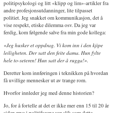
politipsykologi og litt «klipp og lim»-artikler fra
andre profesjons­utdanninger, lite tilpasset
politiet. Jeg snakket om kommunikasjon, det å
vise respekt, etiske dilemma osv. Da jeg var
ferdig, kom følgende salve fra min gode kollega:
«Jeg husker et oppdrag. Vi kom inn i den kjipe
leiligheten. Der satt den feite dama. Hun fylte
hele to-seteren! Hun satt der å rugga!».
Deretter kom innføringen i teknikken på hvordan
få uvillige mennesker ut av trange rom.
Hvorfor innleder jeg med denne historien?
Jo, for å fortelle at det er ikke mer enn 15 til 20 år
siden mye i politifagene var slik som dette.