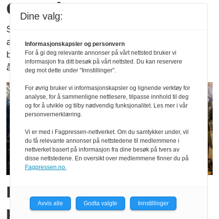
Oslo går ned
Dine valg:
Samtidig er politiet bekymret for at antallet
alvorlige voldssaker som følge av
Informasjonskapsler og personvern
bestillingsoppdrag øker blant dem under 18
For å gi deg relevante annonser på vårt nettsted bruker vi
informasjon fra ditt besøk på vårt nettsted. Du kan reservere
år.
deg mot dette under "Innstillinger".
For øvrig bruker vi informasjonskapsler og lignende verktøy for
analyse, for å sammenligne nettlesere, tilpasse innhold til deg
og for å utvikle og tilby nødvendig funksjonalitet. Les mer i vår
personvernerklæring.
Vi er med i Fagpressen-nettverket. Om du samtykker under, vil
du få relevante annonser på nettstedene til medlemmene i
nettverket basert på informasjon fra dine besøk på tvers av
disse nettstedene. En oversikt over medlemmene finner du på
Fagpressen.no.
Høyre etterlyser
Avvis alle
Godta valgte
Innstillinger
politiforsterkning