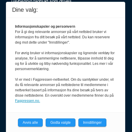
uavhengig fagblad som drives
etter Vær varsom-plakaten og
Dine valg:
Redaktørplakaten.
Politiforum er medlem av Fagpressen.
Informasjonskapsler og personvern
For å gi deg relevante annonser på vårt nettsted bruker vi
informasjon fra ditt besøk på vårt nettsted. Du kan reservere
deg mot dette under "Innstillinger".
Ansvarlig redaktør
For øvrig bruker vi informasjonskapsler og lignende verktøy for
Erik Inderhaug
analyse, for å sammenligne nettlesere, tilpasse innhold til deg
908 64 608
og for å utvikle og tilby nødvendig funksjonalitet. Les mer i vår
personvernerklæring.
redaktor@pf.no
Vi er med i Fagpressen-nettverket. Om du samtykker under, vil
Redaksjonssjef
du få relevante annonser på nettstedene til medlemmene i
Oda Aarseth
nettverket basert på informasjon fra dine besøk på tvers av
920 51 545
disse nettstedene. En oversikt over medlemmene finner du på
oda@pf.no
Fagpressen.no.
Avvis alle
Godta valgte
Innstillinger
Journalist