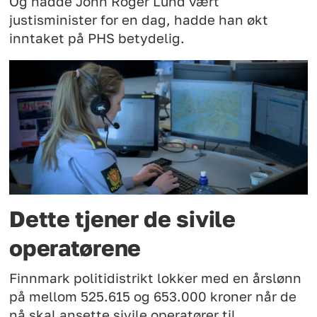
Og hadde John Roger Lund vært
justisminister for en dag, hadde han økt
inntaket på PHS betydelig.
Dette tjener de sivile
operatørene
Finnmark politidistrikt lokker med en årslønn
på mellom 525.615 og 653.000 kroner når de
nå skal ansette sivile operatører til