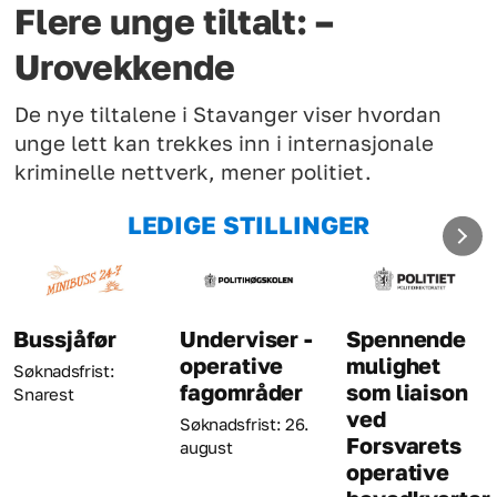
Flere unge tiltalt: –
Urovekkende
De nye tiltalene i Stavanger viser hvordan
unge lett kan trekkes inn i internasjonale
kriminelle nettverk, mener politiet.
LEDIGE STILLINGER
Underviser -
Spennende
Kriminaltekni
operative
mulighet
Søknadsfrist: 23.
fagområder
som liaison
august
ved
Søknadsfrist: 26.
Forsvarets
august
operative