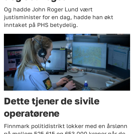
Og hadde John Roger Lund vært
justisminister for en dag, hadde han økt
inntaket på PHS betydelig.
Dette tjener de sivile
operatørene
Finnmark politidistrikt lokker med en årslønn
på mellom 525.615 og 653.000 kroner når de