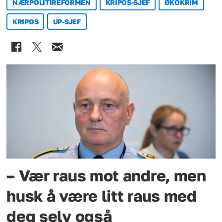
NÆRPOLITIREFORMEN
KRIPOS-SJEF
ØKOKRIM
KRIPOS
UP-SJEF
– Vær raus mot andre, men
husk å være litt raus med
deg selv også