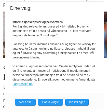
prosent fra samme tid i fjor.
Dine valg:
Informasjonskapsler og personvern
For å gi deg relevante annonser på vårt nettsted bruker vi
informasjon fra ditt besøk på vårt nettsted. Du kan reservere
deg mot dette under "Innstillinger".
For øvrig bruker vi informasjonskapsler og lignende verktøy for
analyse, for å sammenligne nettlesere, tilpasse innhold til deg
og for å utvikle og tilby nødvendig funksjonalitet. Les mer i vår
personvernerklæring.
«Seks kilometer for fort – eller
Vi er med i Fagpressen-nettverket. Om du samtykker under, vil
du få relevante annonser på nettstedene til medlemmene i
kokain i lomma»
nettverket basert på informasjon fra dine besøk på tvers av
disse nettstedene. En oversikt over medlemmene finner du på
Fagpressen.no.
Du kan få et høyere forenklet forelegg for en
mindre fartsovertredelse enn for bruk av
narkotika. Men forskjellen handler ikke først
Avvis alle
Godta valgte
Innstillinger
og fremst om kroner. Den handler om hvilke