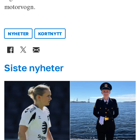
motorvogn.
NYHETER
KORTNYTT
Siste nyheter