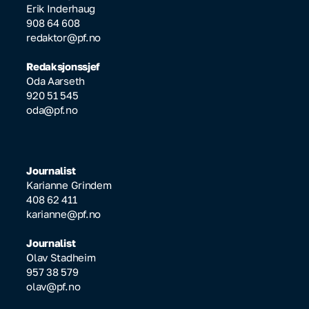
Erik Inderhaug
908 64 608
redaktor@pf.no
Redaksjonssjef
Oda Aarseth
920 51 545
oda@pf.no
Journalist
Karianne Grindem
408 62 411
karianne@pf.no
Journalist
Olav Stadheim
957 38 579
olav@pf.no