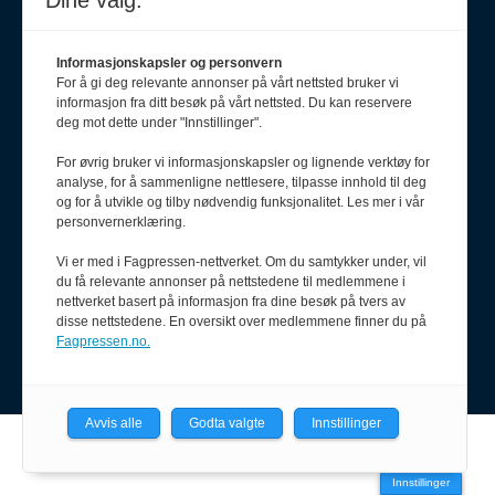
Dine valg:
Informasjonskapsler og personvern
For å gi deg relevante annonser på vårt nettsted bruker vi
informasjon fra ditt besøk på vårt nettsted. Du kan reservere
deg mot dette under "Innstillinger".
For øvrig bruker vi informasjonskapsler og lignende verktøy for
analyse, for å sammenligne nettlesere, tilpasse innhold til deg
Meld deg på nyhetsbrev
og for å utvikle og tilby nødvendig funksjonalitet. Les mer i vår
personvernerklæring.
Vi er med i Fagpressen-nettverket. Om du samtykker under, vil
du få relevante annonser på nettstedene til medlemmene i
nettverket basert på informasjon fra dine besøk på tvers av
disse nettstedene. En oversikt over medlemmene finner du på
Fagpressen.no.
Avvis alle
Godta valgte
Innstillinger
Powered by Labrador CMS
Innstillinger