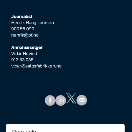
Journalist
Henrik Haug Laursen
900 55 090
henrik@pf.no
Annonseselger
Vidar Hovind
913 33 035
vidar@salgsfabrikken.no