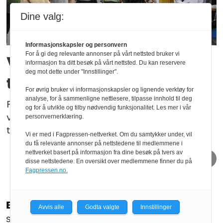
Dine valg:
Informasjonskapsler og personvern
For å gi deg relevante annonser på vårt nettsted bruker vi
Varsler tydelig
informasjon fra ditt besøk på vårt nettsted. Du kan reservere
deg mot dette under "Innstillinger".
tilstedeværelse
For øvrig bruker vi informasjonskapsler og lignende verktøy for
analyse, for å sammenligne nettlesere, tilpasse innhold til deg
Fysiske sperringer, droneforbud og
og for å utvikle og tilby nødvendig funksjonalitet. Les mer i vår
visitasjonskontroller. Slik blir politiets
personvernerklæring.
tilstedeværelse på Arendalsuka.
Vi er med i Fagpressen-nettverket. Om du samtykker under, vil
du få relevante annonser på nettstedene til medlemmene i
LEDIGE STILLINGER
nettverket basert på informasjon fra dine besøk på tvers av
disse nettstedene. En oversikt over medlemmene finner du på
Fagpressen.no.
Bussjåfør
Underviser -
Spennende
Avvis alle
Godta valgte
Innstillinger
operative
mulighet
Søknadsfrist: