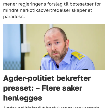
mener regjeringens forslag til bøtesatser for
mindre narkotikaovertredelser skaper et
paradoks.
Agder-politiet bekrefter
presset: – Flere saker
henlegges
Agder politidistrikt beskriver et vedvarende