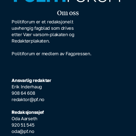
Om oss
Politiforum er et redaksjonelt
uavhengig fagblad som drives
etter Vær varsom-plakaten og
Redaktørplakaten.
Politiforum er medlem av Fagpressen.
Ansvarlig redaktør
Erik Inderhaug
908 64 608
redaktor@pf.no
Redaksjonssjef
Oda Aarseth
920 51 545
oda@pf.no