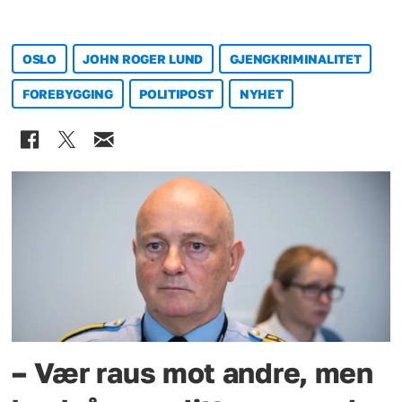
OSLO
JOHN ROGER LUND
GJENGKRIMINALITET
FOREBYGGING
POLITIPOST
NYHET
– Vær raus mot andre, men