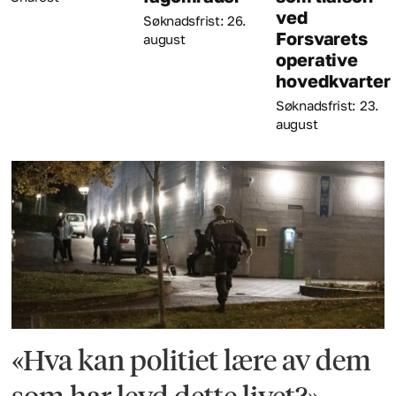
ved
Søknadsfrist: 26.
Forsvarets
august
operative
hovedkvarter
Søknadsfrist: 23.
august
«Hva kan politiet lære av dem
som har levd dette livet?»