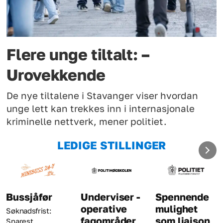
Flere unge tiltalt: –
Urovekkende
De nye tiltalene i Stavanger viser hvordan
unge lett kan trekkes inn i internasjonale
kriminelle nettverk, mener politiet.
LEDIGE STILLINGER
åfør
Underviser -
Spennende
Krimi
operative
mulighet
rist:
Søknadsf
fagområder
som liaison
august