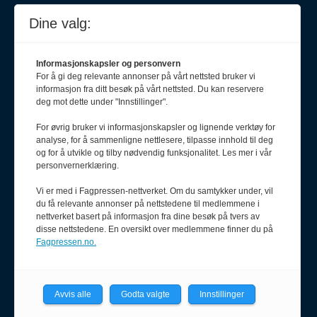
Dine valg:
Journalist
Informasjonskapsler og personvern
Karianne Grindem
For å gi deg relevante annonser på vårt nettsted bruker vi
408 62 411
informasjon fra ditt besøk på vårt nettsted. Du kan reservere
karianne@pf.no
deg mot dette under "Innstillinger".
Journalist
For øvrig bruker vi informasjonskapsler og lignende verktøy for
Olav Stadheim
analyse, for å sammenligne nettlesere, tilpasse innhold til deg
og for å utvikle og tilby nødvendig funksjonalitet. Les mer i vår
957 38 579
personvernerklæring.
olav@pf.no
Vi er med i Fagpressen-nettverket. Om du samtykker under, vil
du få relevante annonser på nettstedene til medlemmene i
nettverket basert på informasjon fra dine besøk på tvers av
disse nettstedene. En oversikt over medlemmene finner du på
Journalist
Fagpressen.no.
Henrik Haug Laursen
900 55 090
henrik@pf.no
Avvis alle
Godta valgte
Innstillinger
Annonseselger