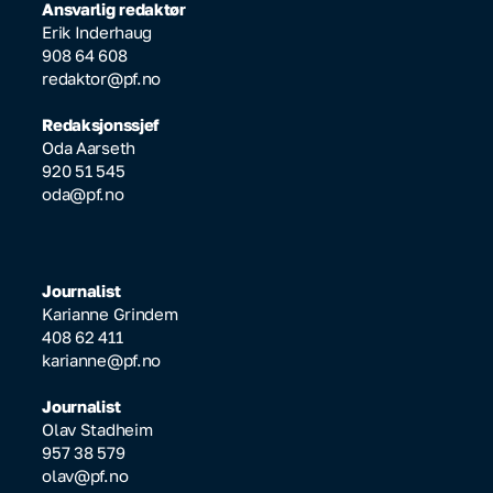
Ansvarlig redaktør
Erik Inderhaug
908 64 608
redaktor@pf.no
Redaksjonssjef
Oda Aarseth
920 51 545
oda@pf.no
Journalist
Karianne Grindem
408 62 411
karianne@pf.no
Journalist
Olav Stadheim
957 38 579
olav@pf.no