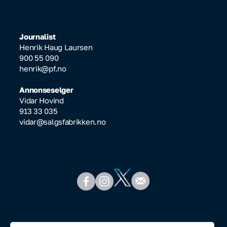
Journalist
Henrik Haug Laursen
900 55 090
henrik@pf.no
Annonseselger
Vidar Hovind
913 33 035
vidar@salgsfabrikken.no