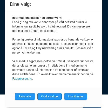
Dine valg:
Informasjonskapsler og personvern
For å gi deg relevante annonser på vårt nettsted bruker vi
informasjon fra ditt besøk på vårt nettsted. Du kan reservere
deg mot dette under "Innstillinger".
For øvrig bruker vi informasjonskapsler og lignende verktøy for
analyse, for å sammenligne nettlesere, tilpasse innhold til deg
Meld deg på nyhetsbrev
og for å utvikle og tilby nødvendig funksjonalitet. Les mer i vår
personvernerklæring.
Vi er med i Fagpressen-nettverket. Om du samtykker under, vil
du få relevante annonser på nettstedene til medlemmene i
nettverket basert på informasjon fra dine besøk på tvers av
disse nettstedene. En oversikt over medlemmene finner du på
Fagpressen.no.
Avvis alle
Godta valgte
Innstillinger
Powered by Labrador CMS