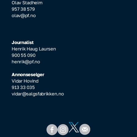
Olav Stadheim
957 38 579
olav@pf.no
Journalist
Henrik Haug Laursen
900 55 090
henrik@pf.no
Annonseselger
Vidar Hovind
913 33 035
vidar@salgsfabrikken.no