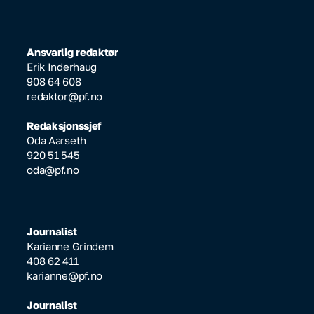
Ansvarlig redaktør
Erik Inderhaug
908 64 608
redaktor@pf.no
Redaksjonssjef
Oda Aarseth
920 51 545
oda@pf.no
Journalist
Karianne Grindem
408 62 411
karianne@pf.no
Journalist