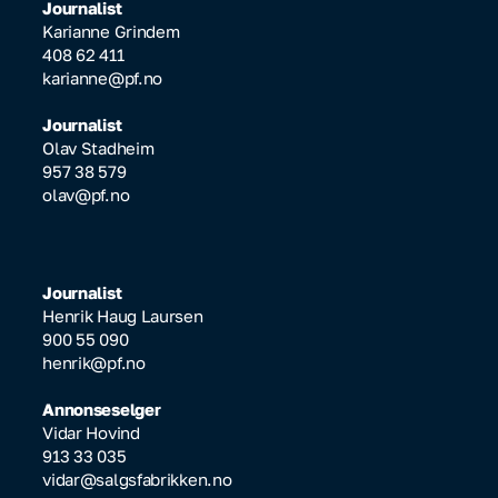
Journalist
Karianne Grindem
408 62 411
karianne@pf.no
Journalist
Olav Stadheim
957 38 579
olav@pf.no
Journalist
Henrik Haug Laursen
900 55 090
henrik@pf.no
Annonseselger
Vidar Hovind
913 33 035
vidar@salgsfabrikken.no