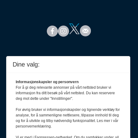
Dine valg:
Informasjonskapsler og personvern
For å gi deg relevante annonser på vårt nettsted bruker vi
informasjon fra ditt besøk på vårt nettsted. Du kan reservere
deg mot dette under "Innstillinger".
For øvrig bruker vi informasjonskapsler og lignende verktøy for
analyse, for å sammenligne nettlesere, tilpasse innhold til deg
Meld deg på nyhetsbrev
og for å utvikle og tilby nødvendig funksjonalitet. Les mer i vår
personvernerklæring.
Vi er med i Fagpressen-nettverket. Om du samtykker under, vil