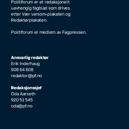
Politiforum er et redaksjonelt
uavhengig fagblad som drives
etter Vær varsom-plakaten og
Redaktørplakaten.
Politiforum er medlem av Fagpressen.
Ansvarlig redaktør
Erik Inderhaug
908 64 608
redaktor@pf.no
Redaksjonssjef
Oda Aarseth
920 51 545
oda@pf.no