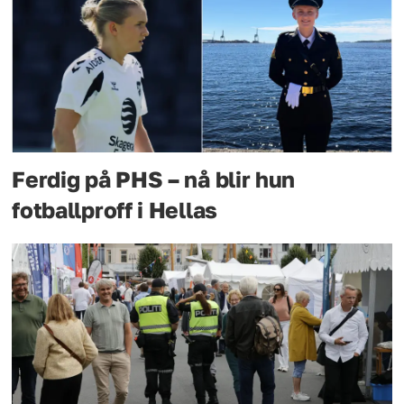
Ferdig på PHS – nå blir hun
fotballproff i Hellas