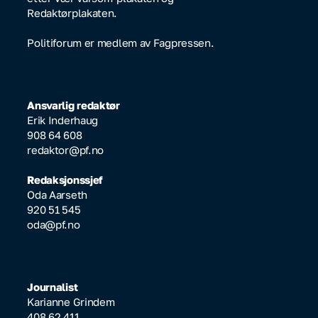
Redaktørplakaten.
Politiforum er medlem av Fagpressen.
Ansvarlig redaktør
Erik Inderhaug
908 64 608
redaktor@pf.no
Redaksjonssjef
Oda Aarseth
920 51 545
oda@pf.no
Journalist
Karianne Grindem
408 62 411