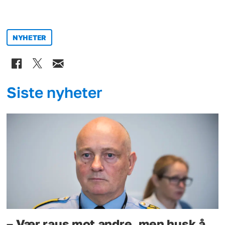
NYHETER
Siste nyheter
– Vær raus mot andre, men husk å