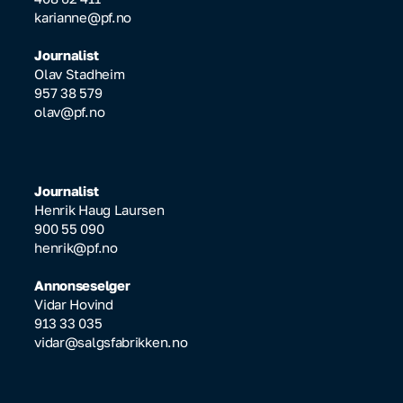
karianne@pf.no
Journalist
Olav Stadheim
957 38 579
olav@pf.no
Journalist
Henrik Haug Laursen
900 55 090
henrik@pf.no
Annonseselger
Vidar Hovind
913 33 035
vidar@salgsfabrikken.no