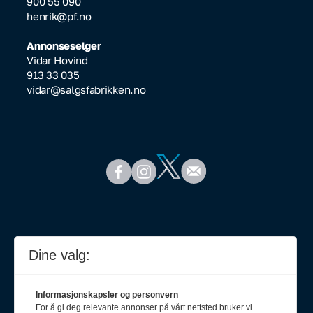
900 55 090
henrik@pf.no
Annonseselger
Vidar Hovind
913 33 035
vidar@salgsfabrikken.no
Dine valg:
Informasjonskapsler og personvern
For å gi deg relevante annonser på vårt nettsted bruker vi