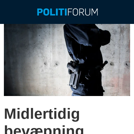
Midlertidig
bevæpning