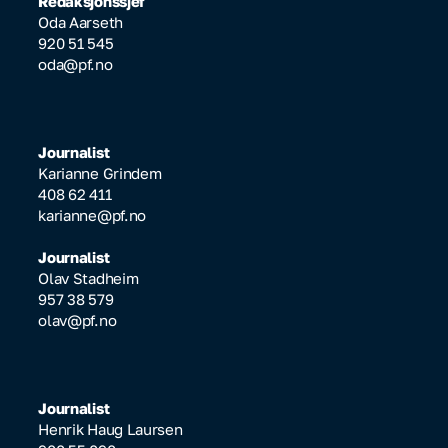
Redaksjonssjef
Oda Aarseth
920 51 545
oda@pf.no
Journalist
Karianne Grindem
408 62 411
karianne@pf.no
Journalist
Olav Stadheim
957 38 579
olav@pf.no
Journalist
Henrik Haug Laursen