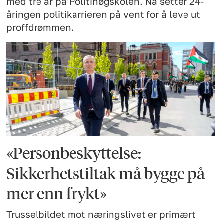
med tre år på Politihøgskolen. Nå setter 24-
åringen politikarrieren på vent for å leve ut
proffdrømmen.
«Personbeskyttelse:
Sikkerhetstiltak må bygge på
mer enn frykt»
Trusselbildet mot næringslivet er primært