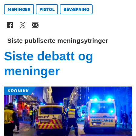
MENINGER
PISTOL
BEVÆPNING
Siste publiserte meningsytringer
Siste debatt og
meninger
KRONIKK