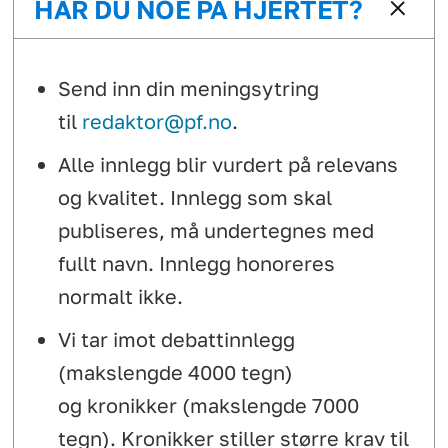
HAR DU NOE PÅ HJERTET?
Send inn din meningsytring
til
redaktor@pf.no
.
Alle innlegg blir vurdert på relevans
og kvalitet. Innlegg som skal
publiseres, må undertegnes med
fullt navn. Innlegg honoreres
normalt ikke.
Vi tar imot debattinnlegg
(makslengde 4000 tegn)
og kronikker (makslengde 7000
tegn). Kronikker stiller større krav til