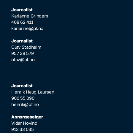
Journalist
Karianne Grindem
408 62 411
karianne@pf.no
Journalist
Olav Stadheim
957 38 579
olav@pf.no
Journalist
Henrik Haug Laursen
900 55 090
henrik@pf.no
Annonseselger
Vidar Hovind
913 33 035