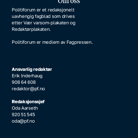
Om oss
Politiforum er et redaksjonelt
uavhengig fagblad som drives
etter Vær varsom-plakaten og
Redaktørplakaten.
Politiforum er medlem av Fagpressen.
Ansvarlig redaktør
Erik Inderhaug
908 64 608
redaktor@pf.no
Redaksjonssjef
Oda Aarseth
920 51 545
oda@pf.no