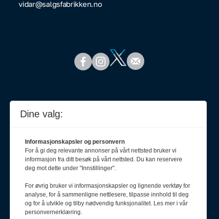
vidar@salgsfabrikken.no
Dine valg:
Informasjonskapsler og personvern
For å gi deg relevante annonser på vårt nettsted bruker vi
informasjon fra ditt besøk på vårt nettsted. Du kan reservere
deg mot dette under "Innstillinger".
For øvrig bruker vi informasjonskapsler og lignende verktøy for
analyse, for å sammenligne nettlesere, tilpasse innhold til deg
Meld deg på nyhetsbrev
og for å utvikle og tilby nødvendig funksjonalitet. Les mer i vår
personvernerklæring.