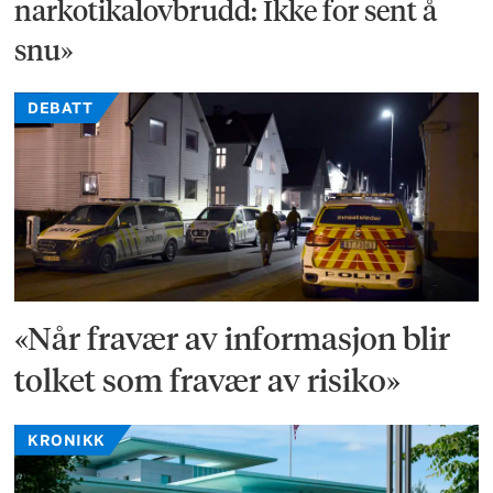
narkotikalovbrudd: Ikke for sent å
snu»
DEBATT
«Når fravær av informasjon blir
tolket som fravær av risiko»
KRONIKK