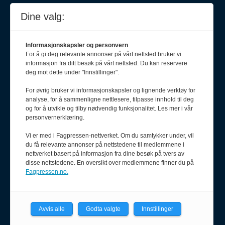
Journalist
Dine valg:
Henrik Haug Laursen
900 55 090
henrik@pf.no
Informasjonskapsler og personvern
For å gi deg relevante annonser på vårt nettsted bruker vi
Annonseselger
informasjon fra ditt besøk på vårt nettsted. Du kan reservere
Vidar Hovind
deg mot dette under "Innstillinger".
913 33 035
For øvrig bruker vi informasjonskapsler og lignende verktøy for
vidar@salgsfabrikken.no
analyse, for å sammenligne nettlesere, tilpasse innhold til deg
og for å utvikle og tilby nødvendig funksjonalitet. Les mer i vår
personvernerklæring.
Vi er med i Fagpressen-nettverket. Om du samtykker under, vil
du få relevante annonser på nettstedene til medlemmene i
nettverket basert på informasjon fra dine besøk på tvers av
disse nettstedene. En oversikt over medlemmene finner du på
Fagpressen.no.
Avvis alle
Godta valgte
Innstillinger