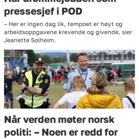
pressesjef i POD
– Her er ingen dag lik, tempoet er høyt og
arbeidsoppgavene krevende og givende, sier
Jeanette Solheim.
Når verden møter norsk
politi: – Noen er redd for