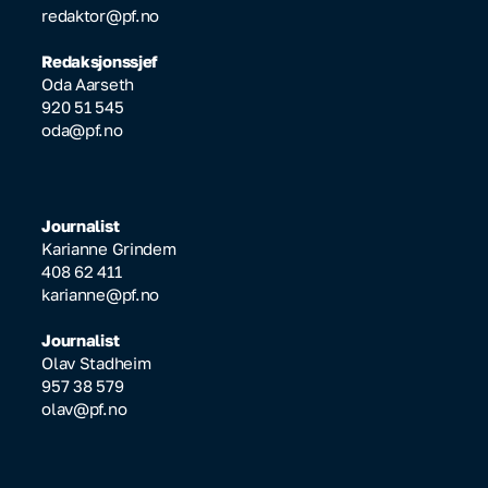
redaktor@pf.no
Redaksjonssjef
Oda Aarseth
920 51 545
oda@pf.no
Journalist
Karianne Grindem
408 62 411
karianne@pf.no
Journalist
Olav Stadheim
957 38 579
olav@pf.no