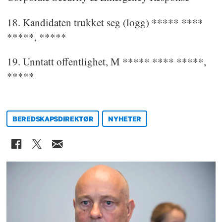
18. Kandidaten trukket seg (logg) ***** ****
*****, *****
19. Unntatt offentlighet, M ***** **** *****,
*****
BEREDSKAPSDIREKTØR
NYHETER