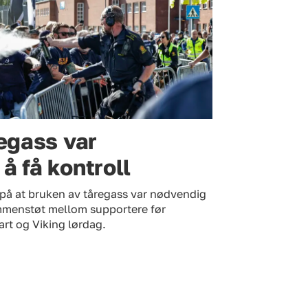
regass var
å få kontroll
st på at bruken av tåregass var nødvendig
mmenstøt mellom supportere før
rt og Viking lørdag.