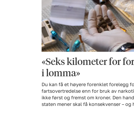
«Seks kilometer for for
i lomma»
Du kan få et høyere forenklet forelegg f
fartsovertredelse enn for bruk av narkot
ikke først og fremst om kroner. Den han
staten mener skal få konsekvenser – og h