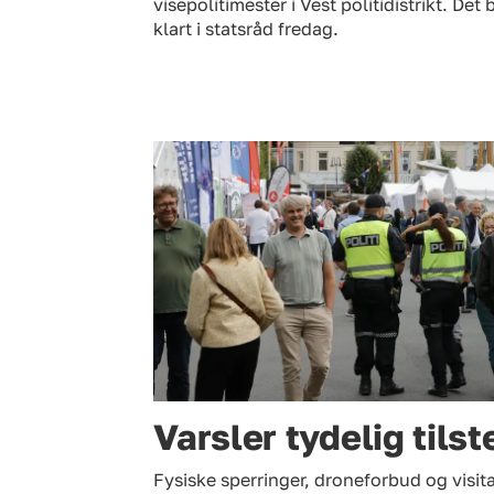
visepolitimester i Vest politidistrikt. Det 
klart i statsråd fredag.
Varsler tydelig til
Fysiske sperringer, droneforbud og visitas