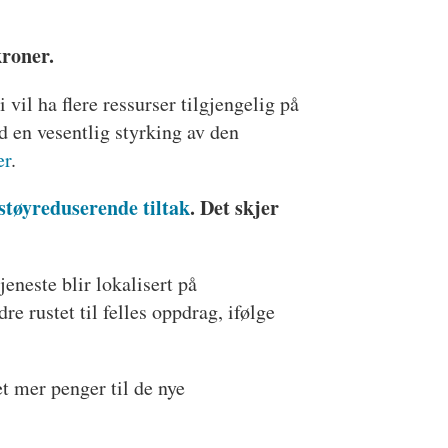
kroner.
 vil ha flere ressurser tilgjengelig på
d en vesentlig styrking av den
er
.
støyreduserende tiltak
. Det skjer
eneste blir lokalisert på
e rustet til felles oppdrag, ifølge
et mer penger til de nye