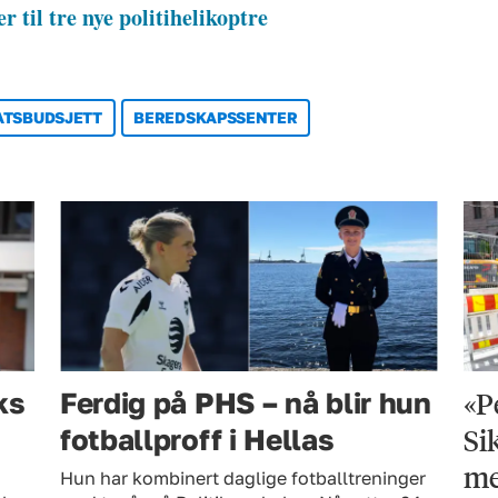
r til tre nye politihelikoptre
ATSBUDSJETT
BEREDSKAPSSENTER
«P
ks
Ferdig på PHS – nå blir hun
Si
fotballproff i Hellas
me
Hun har kombinert daglige fotballtreninger