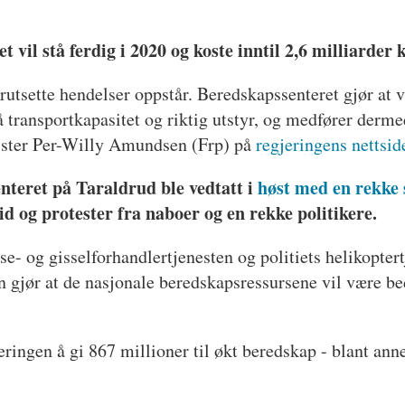
t vil stå ferdig i 2020 og koste inntil 2,6 milliarder 
rutsette hendelser oppstår. Beredskapssenteret gjør at vi
 transportkapasitet og riktig utstyr, og medfører derme
nister Per-Willy Amundsen (Frp) på
regjeringens nettsid
nteret på Taraldrud ble vedtatt i
høst med en rekke 
tid og protester fra naboer og en rekke politikere.
 og gisselforhandlertjenesten og politiets helikoptertj
gjør at de nasjonale beredskapsressursene vil være bedr
jeringen å gi 867 millioner til økt beredskap - blant ann