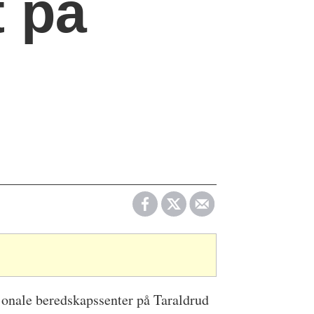
 på
asjonale beredskapssenter på Taraldrud