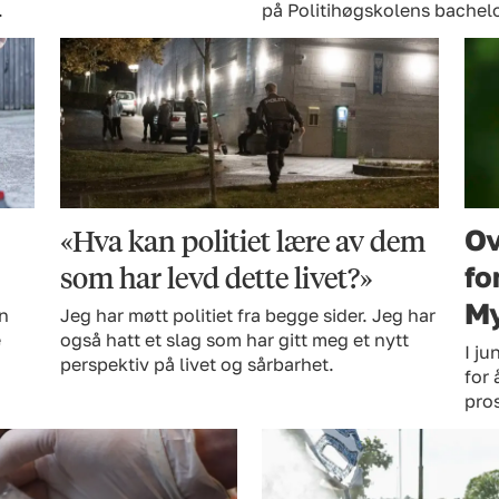
.
på Politihøgskolens bachel
«Hva kan politiet lære av dem
Ov
som har levd dette livet?»
fo
My
an
Jeg har møtt politiet fra begge sider. Jeg har
e
også hatt et slag som har gitt meg et nytt
I ju
perspektiv på livet og sårbarhet.
for 
pros