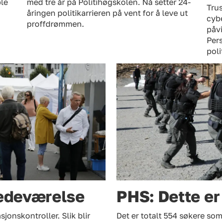
ble
med tre år på Politihøgskolen. Nå setter 24-
Trus
åringen politikarrieren på vent for å leve ut
cyb
proffdrømmen.
påvi
Per
poli
stedeværelse
PHS: Dette er 
jonskontroller. Slik blir
Det er totalt 554 søkere som 