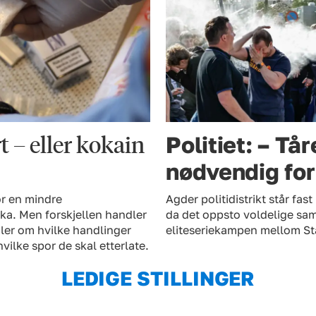
t – eller kokain
Politiet: – Tå
nødvendig for 
or en mindre
Agder politidistrikt står fa
ika. Men forskjellen handler
da det oppsto voldelige sa
dler om hvilke handlinger
eliteseriekampen mellom Sta
vilke spor de skal etterlate.
LEDIGE STILLINGER