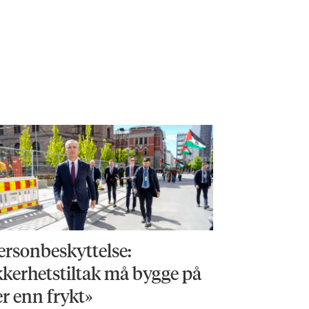
ersonbeskyttelse:
kkerhetstiltak må bygge på
r enn frykt»