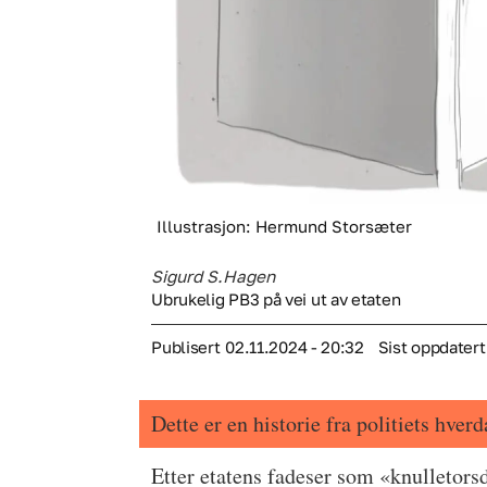
Illustrasjon: Hermund Storsæter
Sigurd S.
Hagen
Ubrukelig PB3 på vei ut av etaten
Publisert
02.11.2024 - 20:32
Sist oppdatert
Dette er en historie fra politiets hverd
Etter etatens fadeser som «knulletors