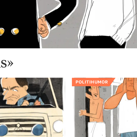
is»
POLITIHUMOR