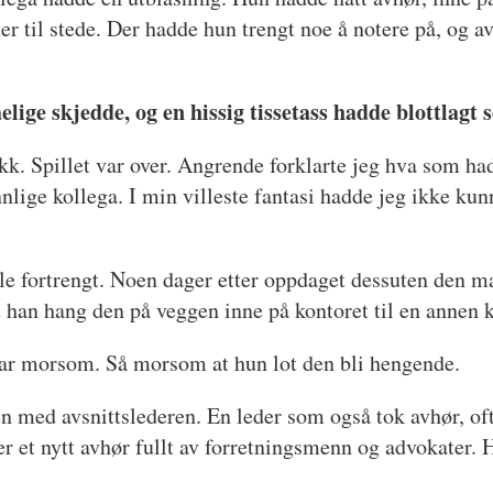
 til stede. Der hadde hun trengt noe å notere på, og a
ige skjedde, og en hissig tissetass hadde blottlagt se
kk. Spillet var over. Angrende forklarte jeg hva som ha
lige kollega. I min villeste fantasi hadde jeg ikke kun
e fortrengt. Noen dager etter oppdaget dessuten den ma
han hang den på veggen inne på kontoret til en annen 
 var morsom. Så morsom at hun lot den bli hengende.
 med avsnittslederen. En leder som også tok avhør, oft
er et nytt avhør fullt av forretningsmenn og advokater.
t.