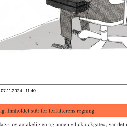
07.11.2024 - 11:40
ag. Innholdet står for forfatterens regning.
dag», og antakelig en og annen «dickpickgate», var det