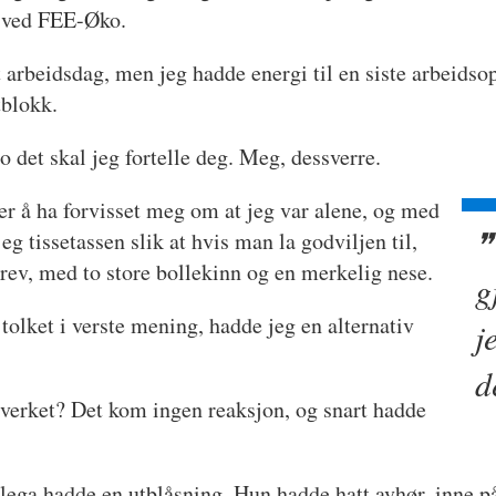
ga ved FEE-Øko.
rt arbeidsdag, men jeg hadde energi til en siste arbeidso
atblokk.
 det skal jeg fortelle deg. Meg, dessverre.
er å ha forvisset meg om at jeg var alene, og med
eg tissetassen slik at hvis man la godviljen til,
 rev, med to store bollekinn og en merkelig nese.
g
 tolket i verste mening, hadde jeg en alternativ
j
d
tverket? Det kom ingen reaksjon, og snart hadde
ollega hadde en utblåsning. Hun hadde hatt avhør, inne 