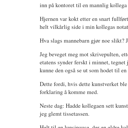
inn på kontoret til en mannlig kolle
Hjernen var kokt etter en snart fullfø
helt vilkårlig side i min kollegas not
Hva slags mannebarn gjør noe slikt? Jo
Jeg beveget meg mot skrivepulten, ett
etatens synder ferskt i minnet, tegnet j
kunne den også se ut som hodet til en
Dette fordi, hvis dette kunstverket ble
forklaring å komme med.
Neste dag: Hadde kollegaen sett kuns
jeg glemt tissetassen.
Helt til en lunsjpause, der en eldre k