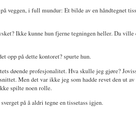
 på veggen, i full mundur: Et bilde av en håndtegnet ti
ysket? Ikke kunne hun fjerne tegningen heller. Da ville d
et opp på dette kontoret? spurte hun.
tets døende profesjonalitet. Hva skulle jeg gjøre? Joviss
vsnittet. Men det var ikke jeg som hadde revet den ut a
ikke spilte noen rolle.
verget på å aldri tegne en tissetass igjen.