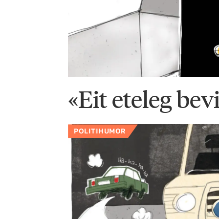
«Eit eteleg bev
POLITIHUMOR