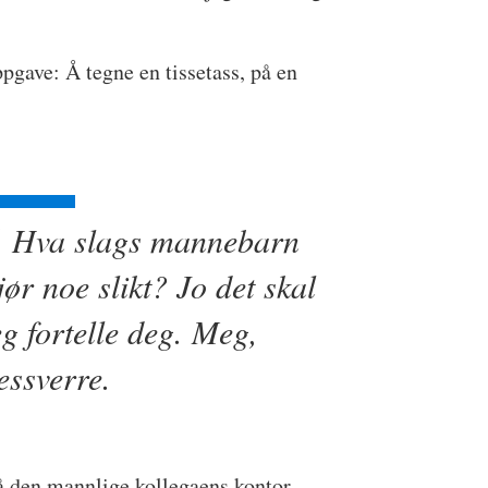
ppgave: Å tegne en tissetass, på en
Hva slags mannebarn
jør noe slikt? Jo det skal
eg fortelle deg. Meg,
essverre.
på den mannlige kollegaens kontor,