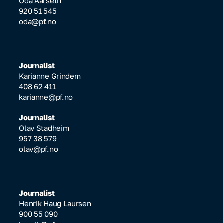
Oda Aarseth
920 51 545
oda@pf.no
Journalist
Karianne Grindem
408 62 411
karianne@pf.no
Journalist
Olav Stadheim
957 38 579
olav@pf.no
Journalist
Henrik Haug Laursen
900 55 090