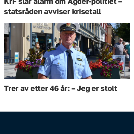
KrF slår alarm om Agder-politiet –
statsråden avviser krisetall
Trer av etter 46 år: – Jeg er stolt