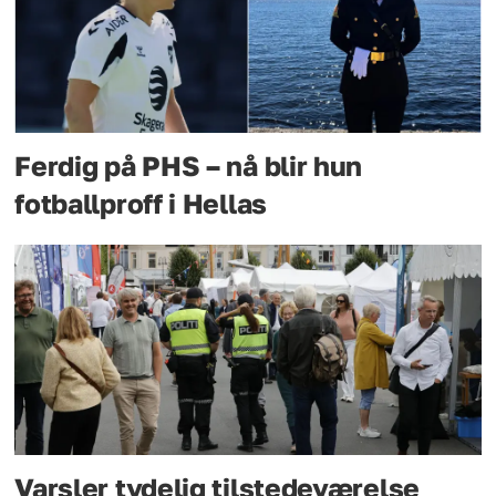
Ferdig på PHS – nå blir hun
fotballproff i Hellas
Varsler tydelig tilstedeværelse