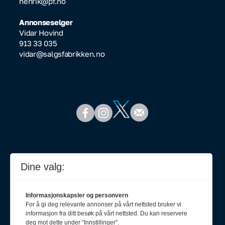
henrik@pf.no
Annonseselger
Vidar Hovind
913 33 035
vidar@salgsfabrikken.no
Dine valg:
Informasjonskapsler og personvern
For å gi deg relevante annonser på vårt nettsted bruker vi
informasjon fra ditt besøk på vårt nettsted. Du kan reservere
deg mot dette under "Innstillinger".