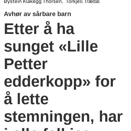
Øystein Klakegg Thorsen.
Torkjell Trædal
Avhør av sårbare barn
Etter å ha
sunget «Lille
Petter
edderkopp» for
å lette
stemningen, har