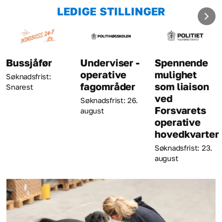
LEDIGE STILLINGER
ssjåfør
Underviser -
Spennende
K
operative
mulighet
knadsfrist:
Sø
fagområder
som liaison
arest
au
ved
Søknadsfrist: 26.
Forsvarets
august
operative
hovedkvarter
Søknadsfrist: 23.
august