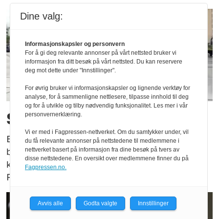
Dine valg:
Informasjonskapsler og personvern
For å gi deg relevante annonser på vårt nettsted bruker vi
informasjon fra ditt besøk på vårt nettsted. Du kan reservere
deg mot dette under "Innstillinger".
For øvrig bruker vi informasjonskapsler og lignende verktøy for
analyse, for å sammenligne nettlesere, tilpasse innhold til deg
og for å utvikle og tilby nødvendig funksjonalitet. Les mer i vår
Sommerquiz: 30. juli 2026
personvernerklæring.
Vi er med i Fagpressen-nettverket. Om du samtykker under, vil
Enten du er på patrulje, kontoret eller har
du få relevante annonser på nettstedene til medlemmene i
nettverket basert på informasjon fra dine besøk på tvers av
beina godt plantet på bordet: Hvor godt
disse nettstedene. En oversikt over medlemmene finner du på
kjenner du egentlig politi-Norge? Test deg i
Fagpressen.no.
Politiforums sommerquiz her!
Avvis alle
Godta valgte
Innstillinger