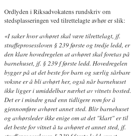
Ordlyden i Riksadvokatens rundskriv om
stedsplasseringen ved tilrettelagte avhør er slik:
«I saker hvor avhøret skal være tilrettelagt, jf.
straffeprosessloven § 239 første og tredje ledd, er
den klare hovedregelen at avhøret skal foretas på
barnehuset, jf. § 239 f første ledd. Hovedregelen
bygger på at det beste for barn og særlig sårbare
voksne er å bli avhørt her, også når barnehuset
ikke ligger i umiddelbar nærhet av vitnets bosted.
Det er i mindre grad enn tidligere rom for å
gjennomføre avhøret annet sted. Blir barnehuset
og avhørsleder ikke enige om at det "klart" er til
det beste for vitnet å ta avhøret et annet sted, jf.
straffeprosessloven § 239 f første ledd annet