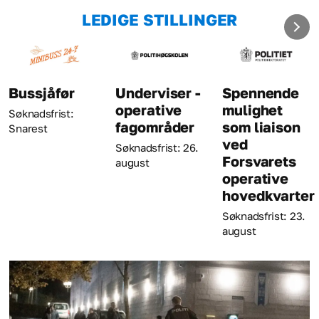
LEDIGE STILLINGER
åfør
Underviser -
Spennende
Krimi
operative
mulighet
rist:
Søknadsf
fagområder
som liaison
august
ved
Søknadsfrist: 26.
Forsvarets
august
operative
hovedkvarter
Søknadsfrist: 23.
august