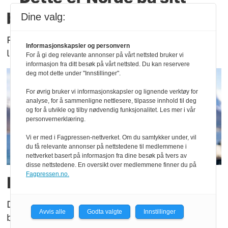
beste
Dine valg:
Politiets tilstedeværelse på Norway Cup blir
Informasjonskapsler og personvern
lagt merke til.
For å gi deg relevante annonser på vårt nettsted bruker vi
informasjon fra ditt besøk på vårt nettsted. Du kan reservere
deg mot dette under "Innstillinger".
For øvrig bruker vi informasjonskapsler og lignende verktøy for
analyse, for å sammenligne nettlesere, tilpasse innhold til deg
og for å utvikle og tilby nødvendig funksjonalitet. Les mer i vår
personvernerklæring.
Vi er med i Fagpressen-nettverket. Om du samtykker under, vil
du få relevante annonser på nettstedene til medlemmene i
nettverket basert på informasjon fra dine besøk på tvers av
disse nettstedene. En oversikt over medlemmene finner du på
Fagpressen.no.
Han er ny FOT-leder
Den nye FOT-lederen i Møre og Romsdal har
Avvis alle
Godta valgte
Innstillinger
både lang erfaring og bred kompetanse.