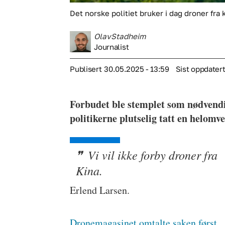
Det norske politiet bruker i dag droner fra 
Olav
Stadheim
Journalist
Publisert
30.05.2025 - 13:59
Sist oppdater
Forbudet ble stemplet som nødvendig
politikerne plutselig tatt en helom
Vi vil ikke forby droner fra
Kina.
Erlend Larsen.
Dronemagasinet omtalte saken først
.