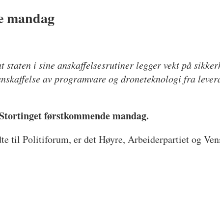
de mandag
:
at staten i sine anskaffelsesrutiner legger vekt på sikke
 anskaffelse av programvare og droneteknologi fra lever
i Stortinget førstkommende mandag.
te til Politiforum, er det Høyre, Arbeiderpartiet og V