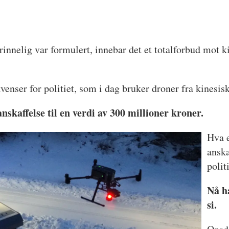
rinnelig var formulert, innebar det et totalforbud mot ki
venser for politiet, som i dag bruker droner fra kinesis
anskaffelse til en verdi av 300 millioner kroner.
Hva e
anska
polit
Nå h
si.