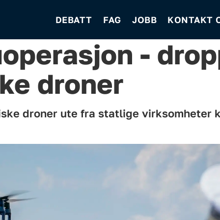
DEBATT
FAG
JOBB
KONTAKT 
uoperasjon - dro
ke droner
iske droner ute fra statlige virksomheter 