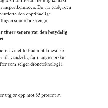
ag tok Politiforum nemlig kontakt
transportkomiteen. Da var beskjeden
 vurderte den opprinnelige
ilingen som «for streng».
ar timer senere var den betydelig
rt.
erelt vil et forbud mot kinesiske
r bli vanskelig for mange norske
fter som selger droneteknologi i
oner utgjør opp mot 85 prosent av