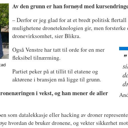
Av den grunn er han fornøyd med kursendring
– Derfor er jeg glad for at et bredt politisk flerta
mulighetene droneteknologien gir, men forsterke 
dronevirksomhet, sier Blikra.
Også Venstre har tatt til orde for en mer
fleksibel tilnærming.
s
tad
Partiet peker på at tillit til etatene og
d
aktørene i bransjen må ligge til grunn.
dr
dronenæringen i vekst, og han mener de aller
And
oen som datalekkasje eller hacking av droner representere
nøye hvordan de bruker dronene, og vekter sikkerhet mot