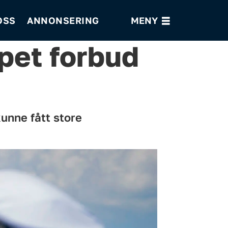
OSS
ANNONSERING
ppet forbud
kunne fått store