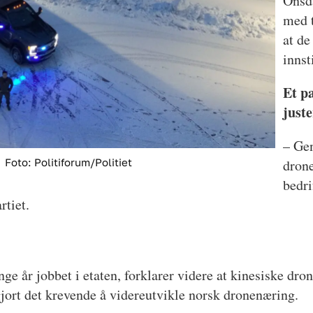
Onsd
med 
at de
innst
Et p
juste
– Gen
Foto: Politiforum/Politiet
drone
bedri
rtiet.
nge år jobbet i etaten, forklarer videre at kinesiske dr
gjort det krevende å videreutvikle norsk dronenæring.