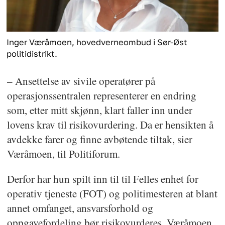
Inger Væråmoen, hovedverneombud i Sør-Øst
politidistrikt.
– Ansettelse av sivile operatører på
operasjonssentralen representerer en endring
som, etter mitt skjønn, klart faller inn under
lovens krav til risikovurdering. Da er hensikten å
avdekke farer og finne avbøtende tiltak, sier
Væråmoen, til Politiforum.
Derfor har hun spilt inn til til Felles enhet for
operativ tjeneste (FOT) og politimesteren at blant
annet omfanget, ansvarsforhold og
oppgavefordeling bør risikovurderes. Væråmoen