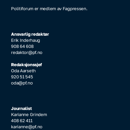
Politiforum er medlem av Fagpressen.
Ansvarlig redaktør
Erik Inderhaug
908 64 608
redaktor@pf.no
Redaksjonssjef
Oda Aarseth
920 51 545
oda@pf.no
Journalist
Karianne Grindem
408 62 411
karianne@pf.no