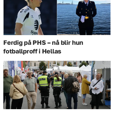
Ferdig på PHS – nå blir hun
fotballproff i Hellas