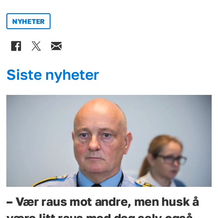
NYHETER
Siste nyheter
– Vær raus mot andre, men husk å
være litt raus med deg selv også