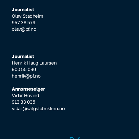
Journalist
Olav Stadheim
957 38 579
olav@pf.no
Journalist
Henrik Haug Laursen
900 55 090
henrik@pf.no
Annonseselger
Vidar Hovind
913 33 035
vidar@salgsfabrikken.no