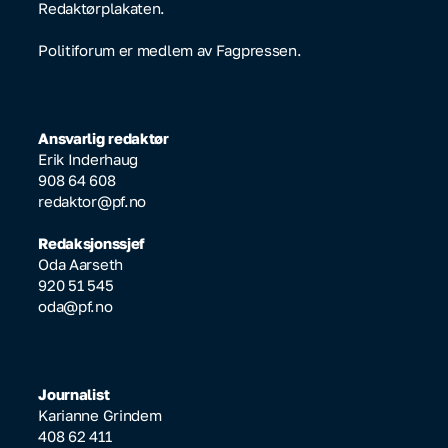
Redaktørplakaten.
Politiforum er medlem av Fagpressen.
Ansvarlig redaktør
Erik Inderhaug
908 64 608
redaktor@pf.no
Redaksjonssjef
Oda Aarseth
920 51 545
oda@pf.no
Journalist
Karianne Grindem
408 62 411