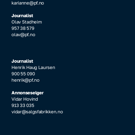
karianne@pf.no
Journalist
Olav Stadheim
957 38 579
olav@pf.no
Journalist
Henrik Haug Laursen
900 55 090
henrik@pf.no
Annonseselger
Vidar Hovind
913 33 035
vidar@salgsfabrikken.no