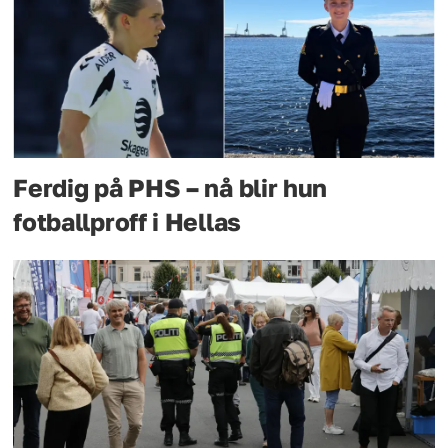
Ferdig på PHS – nå blir hun
fotballproff i Hellas