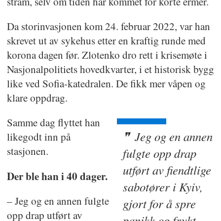
stram, selv om tiden har kommet for korte ermer.
Da storinvasjonen kom 24. februar 2022, var han
skrevet ut av sykehus etter en kraftig runde med
korona dagen før. Zlotenko dro rett i krisemøte i
Nasjonalpolitiets hovedkvarter, i et historisk bygg
like ved Sofia-katedralen. De fikk mer våpen og
klare oppdrag.
Samme dag flyttet han
Jeg og en annen
likegodt inn på
stasjonen.
fulgte opp drap
utført av fiendtlige
Der ble han i 40 dager.
sabotører i Kyiv,
– Jeg og en annen fulgte
gjort for å spre
opp drap utført av
panikk og frykt