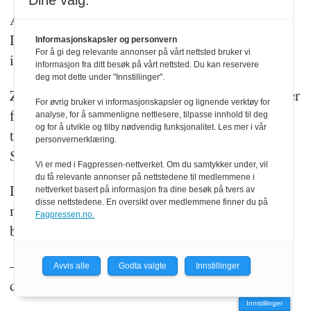
Dine valg:
Alarmene og ventingen holder spenningsgrepet.
De fleste blir skutt ned, men ikke alle. Særlig
Informasjonskapsler og personvern
For å gi deg relevante annonser på vårt nettsted bruker vi
ikke i begynnelsen av krigen.
informasjon fra ditt besøk på vårt nettsted. Du kan reservere
deg mot dette under "Innstillinger".
Zlotenko tar frem sin egen telefon, og viser bilder
For øvrig bruker vi informasjonskapsler og lignende verktøy for
fra 10. oktober 2022. Han står bøyd over et
analyse, for å sammenligne nettlesere, tilpasse innhold til deg
og for å utvikle og tilby nødvendig funksjonalitet. Les mer i vår
tildekket lik i Kyiv sentrum, ved Taras
personvernerklæring.
Sjevtsjenko-parken.
Vi er med i Fagpressen-nettverket. Om du samtykker under, vil
du få relevante annonser på nettstedene til medlemmene i
Det var hans første rakettåsted, bare noen
nettverket basert på informasjon fra dine besøk på tvers av
disse nettstedene. En oversikt over medlemmene finner du på
minutter unna kontoret. Dagen ble starten på en
Fagpressen.no.
bølge av luftangrep på Kyiv.
– Det siste store angrepet var 24. april i år. Tolv
Avvis alle
Godta valgte
Innstillinger
døde. Ett barn.
Innstillinger