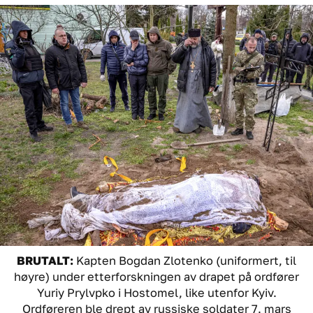
BRUTALT:
Kapten Bogdan Zlotenko (uniformert, til
høyre) under etterforskningen av drapet på ordfører
Yuriy Prylvpko i Hostomel, like utenfor Kyiv.
Ordføreren ble drept av russiske soldater 7. mars