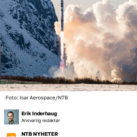
Foto: Isar Aerospace/NTB
Erik
Inderhaug
Ansvarlig redaktør
NTB
NYHETER