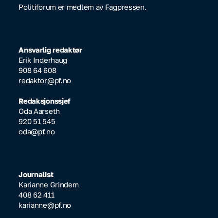
Politiforum er medlem av Fagpressen.
Ansvarlig redaktør
Erik Inderhaug
908 64 608
redaktor@pf.no
Redaksjonssjef
Oda Aarseth
920 51 545
oda@pf.no
Journalist
Karianne Grindem
408 62 411
karianne@pf.no