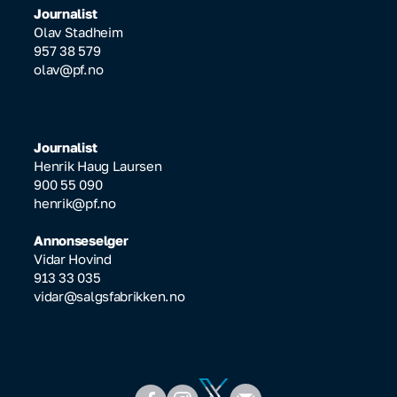
Journalist
Olav Stadheim
957 38 579
olav@pf.no
Journalist
Henrik Haug Laursen
900 55 090
henrik@pf.no
Annonseselger
Vidar Hovind
913 33 035
vidar@salgsfabrikken.no