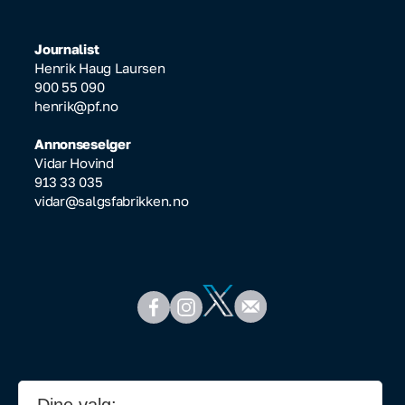
Journalist
Henrik Haug Laursen
900 55 090
henrik@pf.no
Annonseselger
Vidar Hovind
913 33 035
vidar@salgsfabrikken.no