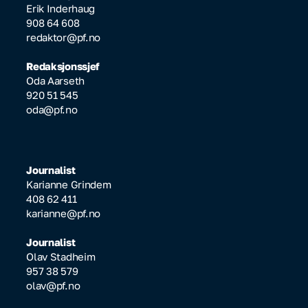
Erik Inderhaug
908 64 608
redaktor@pf.no
Redaksjonssjef
Oda Aarseth
920 51 545
oda@pf.no
Journalist
Karianne Grindem
408 62 411
karianne@pf.no
Journalist
Olav Stadheim
957 38 579
olav@pf.no