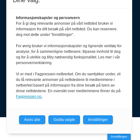
Dine valg:
Informasjonskapsler og personvern
For å gi deg relevante annonser på vårt nettsted bruker vi
informasjon fra ditt besøk på vårt nettsted. Du kan reservere
deg mot dette under "Innstillinger".
For øvrig bruker vi informasjonskapsler og lignende verktøy for
analyse, for å sammenligne nettlesere, tilpasse innhold til deg
Meld deg på nyhetsbrev
og for å utvikle og tilby nødvendig funksjonalitet. Les mer i vår
personvernerklæring.
Vi er med i Fagpressen-nettverket. Om du samtykker under, vil
du få relevante annonser på nettstedene til medlemmene i
nettverket basert på informasjon fra dine besøk på tvers av
disse nettstedene. En oversikt over medlemmene finner du på
Fagpressen.no.
Avvis alle
Godta valgte
Innstillinger
Powered by Labrador CMS
Innstillinger