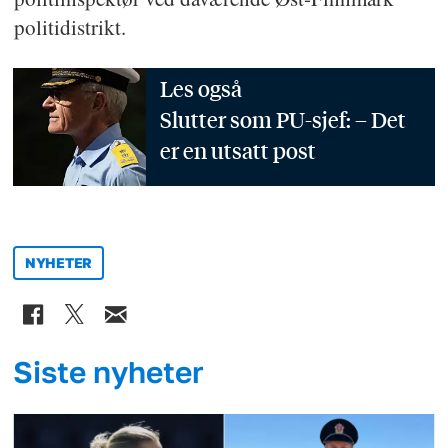
politidistrikt.
Les også
Slutter som PU-sjef: – Det
er en utsatt post
NYHETER
Siste nyheter