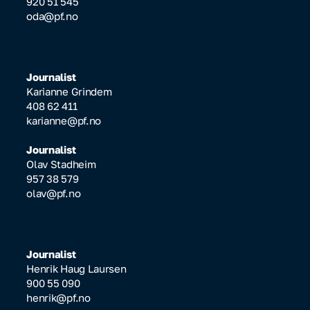
920 51 545
oda@pf.no
Journalist
Karianne Grindem
408 62 411
karianne@pf.no
Journalist
Olav Stadheim
957 38 579
olav@pf.no
Journalist
Henrik Haug Laursen
900 55 090
henrik@pf.no