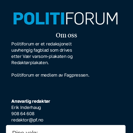
Om oss
Politiforum er et redaksjonelt
uavhengig fagblad som drives
etter Vær varsom-plakaten og
Redaktørplakaten.
Politiforum er medlem av Fagpressen.
Ansvarlig redaktør
Erik Inderhaug
908 64 608
redaktor@pf.no
Redaksjonssjef