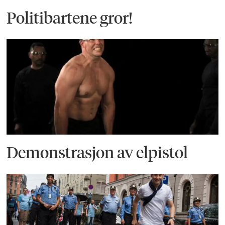
Politibartene gror!
Demonstrasjon av elpistol