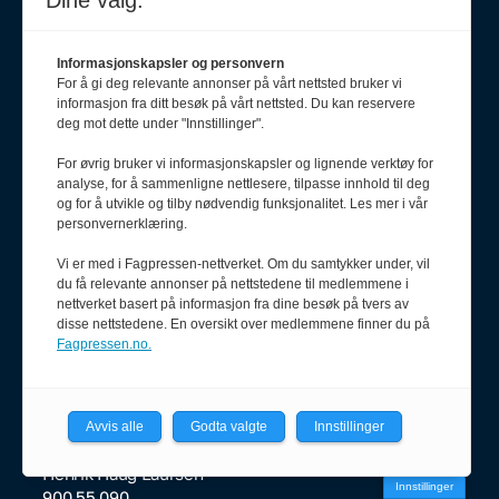
Dine valg:
Oda Aarseth
920 51 545
Informasjonskapsler og personvern
oda@pf.no
For å gi deg relevante annonser på vårt nettsted bruker vi
informasjon fra ditt besøk på vårt nettsted. Du kan reservere
deg mot dette under "Innstillinger".
Journalist
For øvrig bruker vi informasjonskapsler og lignende verktøy for
analyse, for å sammenligne nettlesere, tilpasse innhold til deg
Karianne Grindem
og for å utvikle og tilby nødvendig funksjonalitet. Les mer i vår
408 62 411
personvernerklæring.
karianne@pf.no
Vi er med i Fagpressen-nettverket. Om du samtykker under, vil
Journalist
du få relevante annonser på nettstedene til medlemmene i
Olav Stadheim
nettverket basert på informasjon fra dine besøk på tvers av
disse nettstedene. En oversikt over medlemmene finner du på
957 38 579
Fagpressen.no.
olav@pf.no
Avvis alle
Godta valgte
Innstillinger
Journalist
Henrik Haug Laursen
Innstillinger
900 55 090