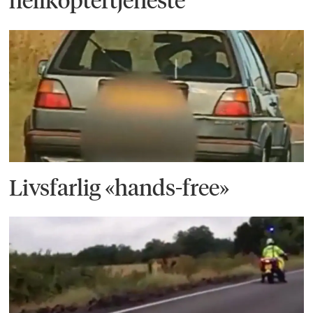
Livsfarlig «hands-free»