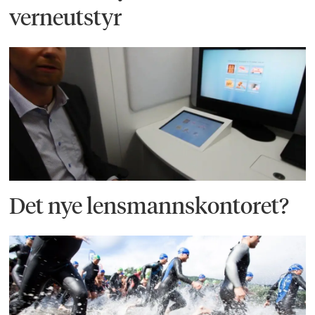
verneutstyr
Det nye lensmannskontoret?