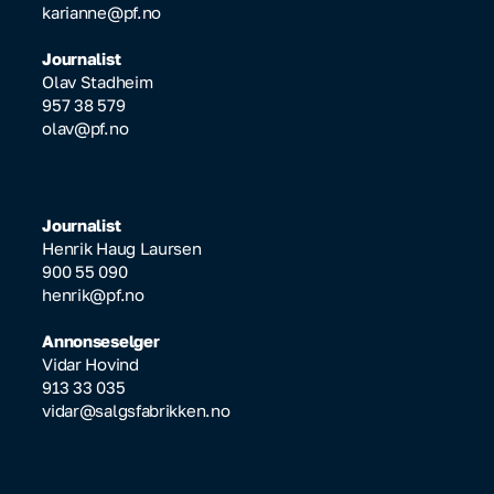
karianne@pf.no
Journalist
Olav Stadheim
957 38 579
olav@pf.no
Journalist
Henrik Haug Laursen
900 55 090
henrik@pf.no
Annonseselger
Vidar Hovind
913 33 035
vidar@salgsfabrikken.no