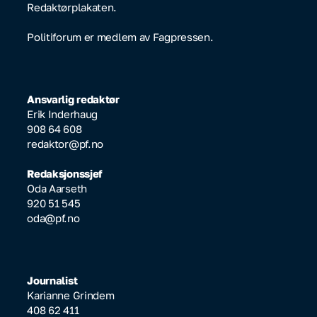
Redaktørplakaten.
Politiforum er medlem av Fagpressen.
Ansvarlig redaktør
Erik Inderhaug
908 64 608
redaktor@pf.no
Redaksjonssjef
Oda Aarseth
920 51 545
oda@pf.no
Journalist
Karianne Grindem
408 62 411