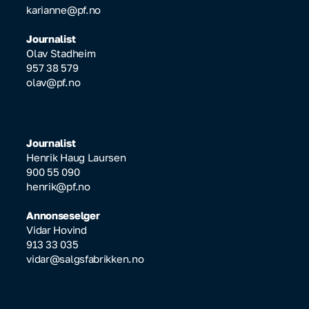
karianne@pf.no
Journalist
Olav Stadheim
957 38 579
olav@pf.no
Journalist
Henrik Haug Laursen
900 55 090
henrik@pf.no
Annonseselger
Vidar Hovind
913 33 035
vidar@salgsfabrikken.no