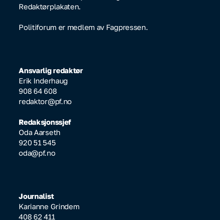
Redaktørplakaten.
Politiforum er medlem av Fagpressen.
Ansvarlig redaktør
Erik Inderhaug
908 64 608
redaktor@pf.no
Redaksjonssjef
Oda Aarseth
920 51 545
oda@pf.no
Journalist
Karianne Grindem
408 62 411