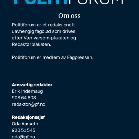
Om oss
Politiforum er et redaksjonelt
uavhengig fagblad som drives
etter Vær varsom-plakaten og
Redaktørplakaten.
Politiforum er medlem av Fagpressen.
Ansvarlig redaktør
Erik Inderhaug
908 64 608
redaktor@pf.no
Redaksjonssjef
Oda Aarseth
920 51 545
oda@pf.no