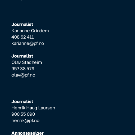
Journalist
Karianne Grindem
408 62 411
karianne@pf.no
Journalist
Olav Stadheim
957 38 579
olav@pf.no
Journalist
Henrik Haug Laursen
900 55 090
henrik@pf.no
Annonseselger