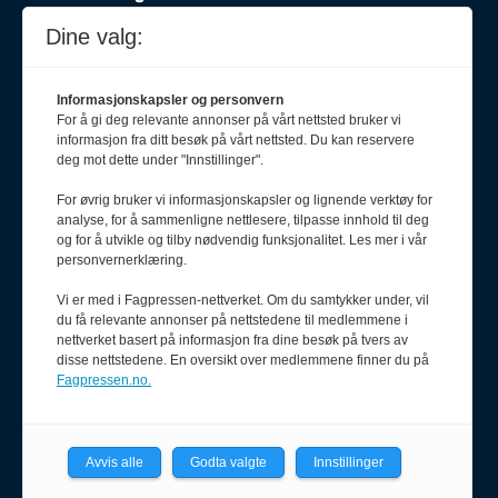
Vidar Hovind
Dine valg:
913 33 035
vidar@salgsfabrikken.no
Informasjonskapsler og personvern
For å gi deg relevante annonser på vårt nettsted bruker vi
informasjon fra ditt besøk på vårt nettsted. Du kan reservere
deg mot dette under "Innstillinger".
For øvrig bruker vi informasjonskapsler og lignende verktøy for
analyse, for å sammenligne nettlesere, tilpasse innhold til deg
og for å utvikle og tilby nødvendig funksjonalitet. Les mer i vår
personvernerklæring.
Vi er med i Fagpressen-nettverket. Om du samtykker under, vil
du få relevante annonser på nettstedene til medlemmene i
nettverket basert på informasjon fra dine besøk på tvers av
disse nettstedene. En oversikt over medlemmene finner du på
Fagpressen.no.
Avvis alle
Godta valgte
Innstillinger