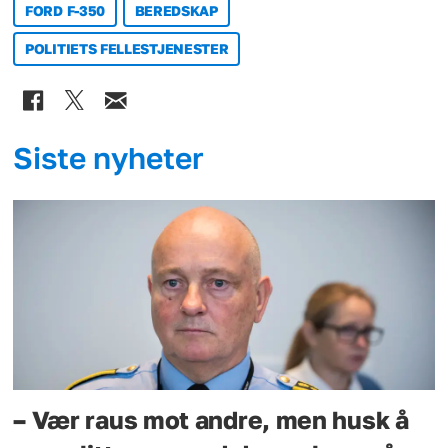
FORD F-350
BEREDSKAP
POLITIETS FELLESTJENESTER
Siste nyheter
– Vær raus mot andre, men husk å