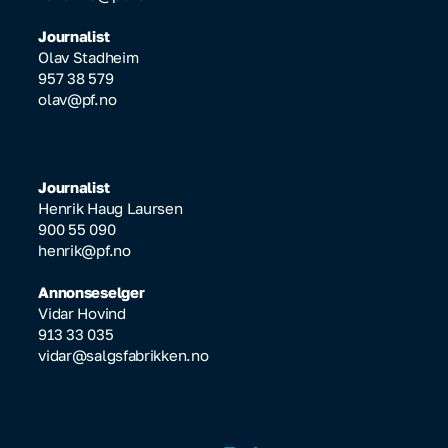
Journalist
Olav Stadheim
957 38 579
olav@pf.no
Journalist
Henrik Haug Laursen
900 55 090
henrik@pf.no
Annonseselger
Vidar Hovind
913 33 035
vidar@salgsfabrikken.no