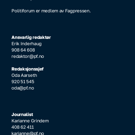
Politiforum er medlem av Fagpressen.
Ansvarlig redaktør
Erik Inderhaug
908 64 608
redaktor@pf.no
Redaksjonssjef
Oda Aarseth
920 51 545
oda@pf.no
Journalist
Karianne Grindem
408 62 411
karianne@pf.no