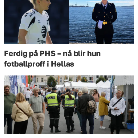
Ferdig på PHS – nå blir hun
fotballproff i Hellas