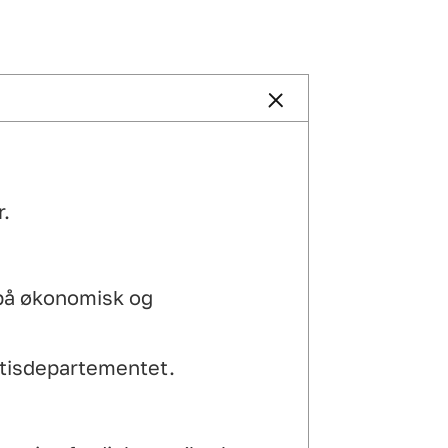
r.
 på økonomisk og
ustisdepartementet.