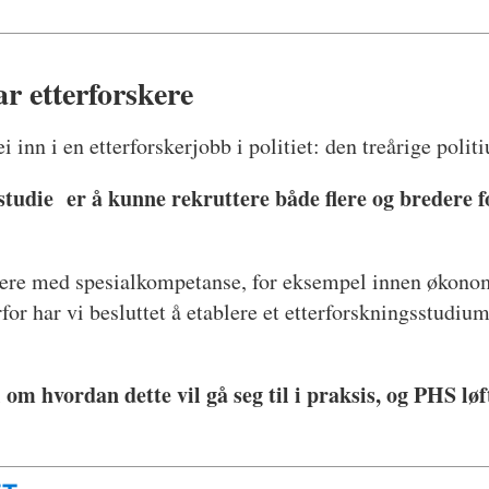
ar etterforskere
ei inn i en etterforskerjobb i politiet: den treårige pol
studie er å kunne rekruttere både flere og bredere 
rskere med spesialkompetanse, for eksempel innen økon
or har vi besluttet å etablere et etterforskningsstudium
ål om hvordan dette vil gå seg til i praksis, og PHS l