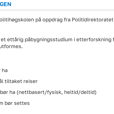
NGEN
litihøgskolen på oppdrag fra Politidirektorate
et ettårig påbygningsstudium i etterforskning
 utformes.
r ha
l tiltaket reiser
ør ha (nettbasert/fysisk, heltid/deltid)
om bør settes