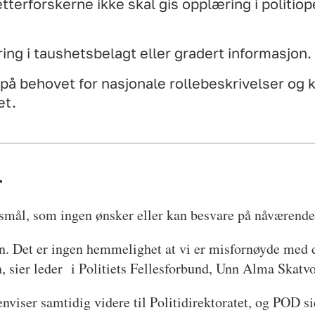
terforskerne ikke skal gis opplæring i politiop
ring i taushetsbelagt eller gradert informasjon.
å behovet for nasjonale rollebeskrivelser og 
et.
r
smål, som ingen ønsker eller kan besvare på nåværende
en. Det er ingen hemmelighet at vi er misfornøyde med d
en, sier leder i Politiets Fellesforbund, Unn Alma Skatvo
viser samtidig videre til Politidirektoratet, og POD si