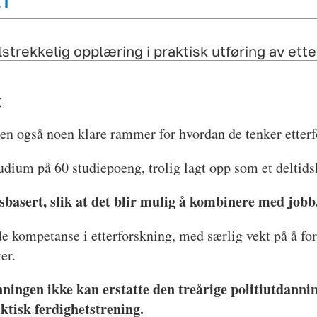
ET
ilstrekkelig opplæring i praktisk utføring av et
rhet til praksisfeltet
t
og sammensatt fagområde, som bygger på mange 
osv.). Hvordan ivareta denne bredden i et så ko
olen også noen klare rammer for hvordan de tenker etterf
alistprinsippet – etterforskere forventes å ku
insippet opprettholdes i en ettårig utdanning?
udium på 60 studiepoeng, trolig lagt opp som et deltids
g for videre utdanning? Rapporten peker på at d
sbasert, slik at det blir mulig å kombinere med jobb
videreutdanninger, men det vil kreve endringer 
lassering i gradssystemet er ikke vurdert i ra
e kompetanse i etterforskning, med særlig vekt på å f
m åpne spørsmål.
ker.
e er ikke mulig å gjennomføre innenfor dagens
ingen ikke kan erstatte den treårige politiutdannin
ktisk ferdighetstrening.