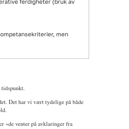
erative ferdigheter (bruk av
kompetansekriterier, men
 tidspunkt.
et. Det har vi vært tydelige på både
ld.
er «de venter på avklaringer fra