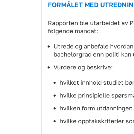
FORMÅLET MED UTREDNI
Rapporten ble utarbeidet av Po
følgende mandat:
Utrede og anbefale hvordan 
bachelorgrad enn politi kan
Vurdere og beskrive:
hvilket innhold studiet bø
hvilke prinsipielle spørsmå
hvilken form utdanningen b
hvilke opptakskriterier s