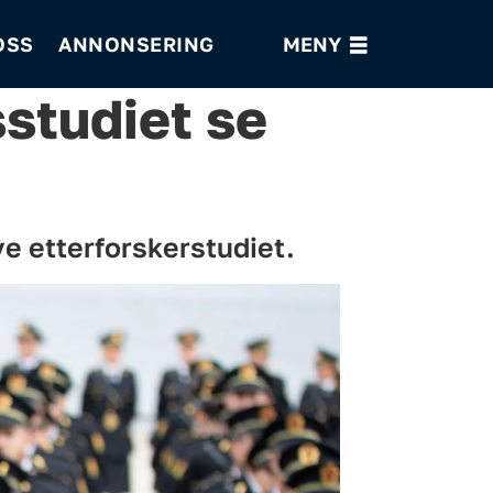
OSS
ANNONSERING
sstudiet se
ye etterforskerstudiet.