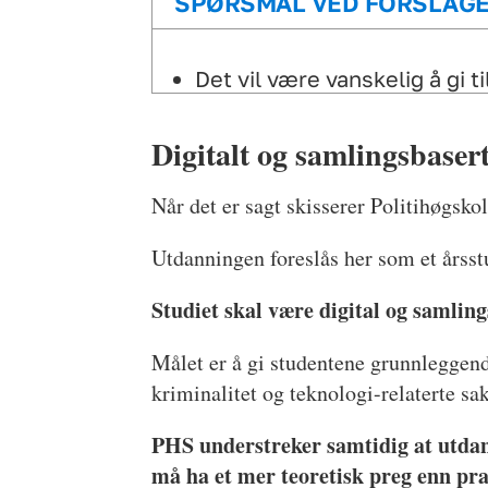
SPØRSMÅL VED FORSLAG
Det vil være vanskelig å gi t
dette krever mye plass og næ
Digitalt og samlingsbaser
Etterforskning er et bredt 
psykologi, teknologi, språk 
Når det er sagt skisserer Politihøgsk
Norsk politi bygger på gener
saker. Hvordan kan dette pr
Utdanningen foreslås her som et årsst
Skal studiet være et grunnla
Studiet skal være digital og samling
Politihøgskolens etter- og 
Myndighet, uniformering og p
Målet er å gi studentene grunnleggend
mandatet, men fremstår so
kriminalitet og teknologi-relaterte sa
Egnethetsvurdering av søker
PHS understreker samtidig at utdann
må ha et mer teoretisk preg enn pra