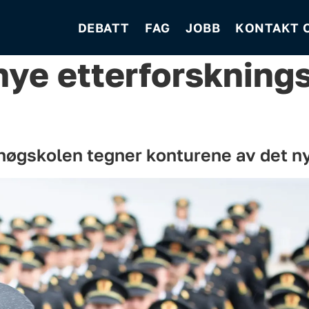
DEBATT
FAG
JOBB
KONTAKT 
 nye etterforskning
tihøgskolen tegner konturene av det n