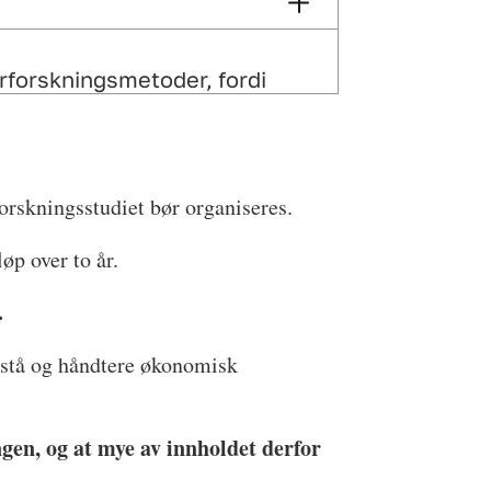
terforskningsmetoder, fordi
andre disipliner (juss,
rt studium?
orskningsstudiet bør organiseres.
nne håndtere de fleste typer
løp over to år.
et bør kunne kvalifisere til
.
i dagens opptakskrav
pporten – dette ligger utenfor
orstå og håndtere økonomisk
 regelverk.
gen, og at mye av innholdet derfor