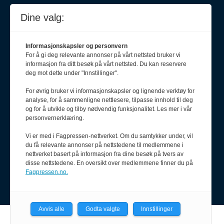
Dine valg:
Informasjonskapsler og personvern
For å gi deg relevante annonser på vårt nettsted bruker vi
informasjon fra ditt besøk på vårt nettsted. Du kan reservere
deg mot dette under "Innstillinger".
For øvrig bruker vi informasjonskapsler og lignende verktøy for
analyse, for å sammenligne nettlesere, tilpasse innhold til deg
Meld deg på nyhetsbrev
og for å utvikle og tilby nødvendig funksjonalitet. Les mer i vår
personvernerklæring.
Vi er med i Fagpressen-nettverket. Om du samtykker under, vil
du få relevante annonser på nettstedene til medlemmene i
nettverket basert på informasjon fra dine besøk på tvers av
disse nettstedene. En oversikt over medlemmene finner du på
Fagpressen.no.
Avvis alle
Godta valgte
Innstillinger
Powered by Labrador CMS