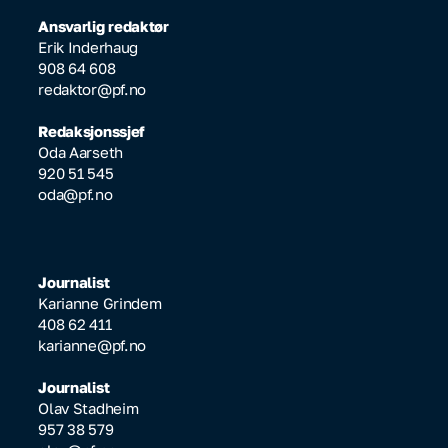
Ansvarlig redaktør
Erik Inderhaug
908 64 608
redaktor@pf.no
Redaksjonssjef
Oda Aarseth
920 51 545
oda@pf.no
Journalist
Karianne Grindem
408 62 411
karianne@pf.no
Journalist
Olav Stadheim
957 38 579