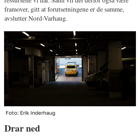
framover, gitt at forutsetningene er de samme,
avslutter Nord-Varhaug.
Foto: Erik Inderhaug
Drar ned