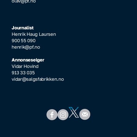
olav@pf.no
Journalist
Henrik Haug Laursen
900 55 090
henrik@pf.no
Annonseselger
Vidar Hovind
913 33 035
vidar@salgsfabrikken.no