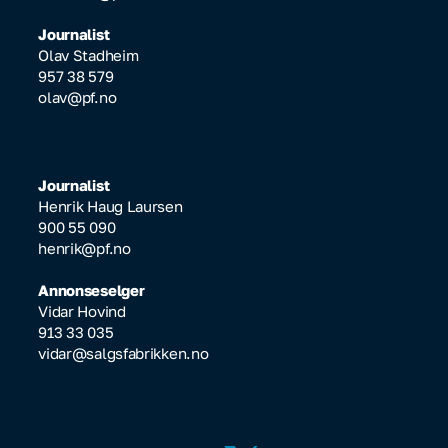
Journalist
Olav Stadheim
957 38 579
olav@pf.no
Journalist
Henrik Haug Laursen
900 55 090
henrik@pf.no
Annonseselger
Vidar Hovind
913 33 035
vidar@salgsfabrikken.no