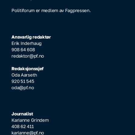
Politiforum er medlem av Fagpressen.
Ansvarlig redaktør
Erik Inderhaug
908 64 608
redaktor@pf.no
Redaksjonssjef
Oda Aarseth
920 51 545
oda@pf.no
Journalist
Karianne Grindem
408 62 411
karianne@pf.no