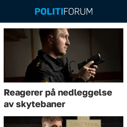
Emne:
skytebane
Reagerer på nedleggelse
av skytebaner