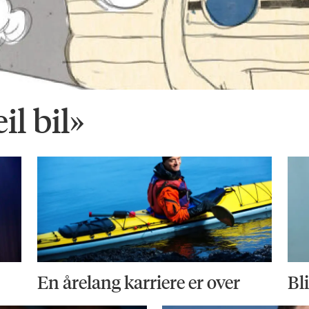
il bil»
En årelang karriere er over
Bl