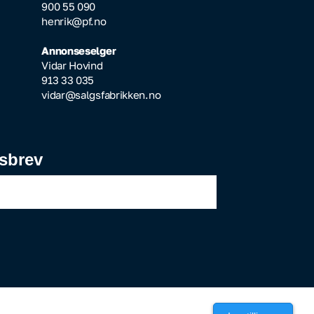
900 55 090
henrik@pf.no
Annonseselger
Vidar Hovind
913 33 035
vidar@salgsfabrikken.no
sbrev