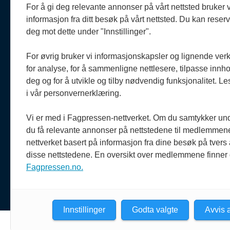
908 
Om oss
For å gi deg relevante annonser på vårt nettsted bruker v
reda
informasjon fra ditt besøk på vårt nettsted. Du kan reser
Politiforum er et redaksjonelt
deg mot dette under "Innstillinger".
uavhengig fagblad som drives
Reda
etter Vær varsom-plakaten og
Oda 
Redaktørplakaten.
For øvrig bruker vi informasjonskapsler og lignende ver
920 
for analyse, for å sammenligne nettlesere, tilpasse innhol
oda@
Politiforum er medlem av
deg og for å utvikle og tilby nødvendig funksjonalitet. L
Fagpressen.
i vår personvernerklæring.
Vi er med i Fagpressen-nettverket. Om du samtykker unde
du få relevante annonser på nettstedene til medlemmene
nettverket basert på informasjon fra dine besøk på tvers
disse nettstedene. En oversikt over medlemmene finner
Fagpressen.no.
Innstillinger
Godta valgte
Avvis a