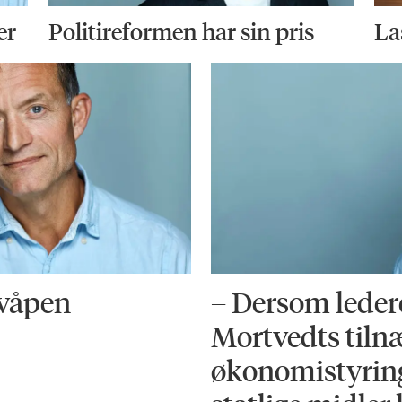
er
Politireformen har sin pris
La
 våpen
– Dersom ledere
Mortvedts tiln
økonomistyring