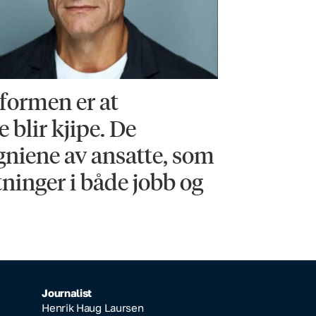
eformen er at
e blir kjipe. De
gniene av ansatte, som
tninger i både jobb og
Journalist
Henrik Haug Laursen