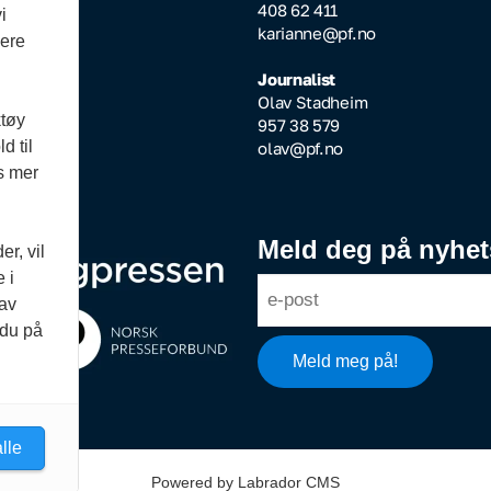
64 608
408 62 411
i
ktor@pf.no
karianne@pf.no
vere
ksjonssjef
Journalist
Aarseth
Olav Stadheim
ktøy
51 545
957 38 579
d til
pf.no
olav@pf.no
es mer
Meld deg på nyhet
r, vil
 i
 av
 du på
lle
Powered by Labrador CMS