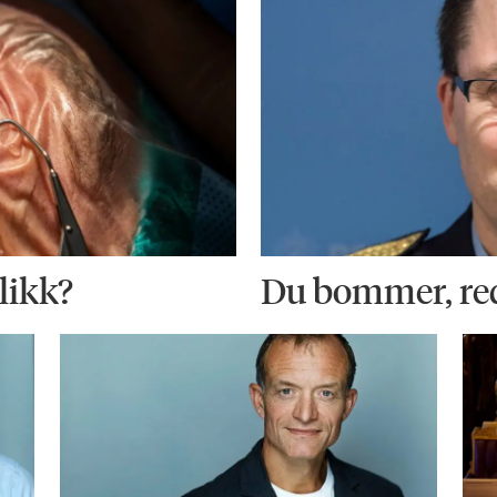
blikk?
Du bommer, re