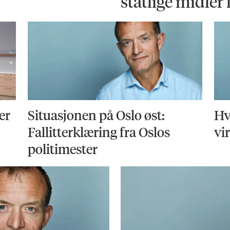
statlige midler
er
Situasjonen på Oslo øst:
Hv
Fallitterklæring fra Oslos
vi
politimester