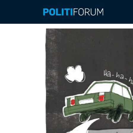
Emne:
ole
martin
mortvedt