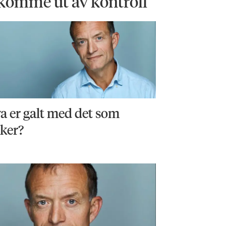
 komme ut av kontroll
a er galt med det som
rker?