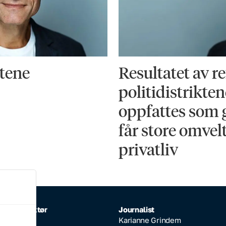
ntene
Resultatet av r
politidistrikten
oppfattes som 
får store omvel
privatliv
rlig redaktør
Journalist
Inderhaug
Karianne Grindem